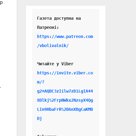
ор
Газета доступна на 
https://www.patreon.com
/vbolivalnik/
Читайте у Viber 
https://invite.viber.co
m/?
.
g2=AQBC3zIilw7zD1LgIA44
8Dlkj%2FrpNWkx2NzsyX4Qg
LIn9HbaFrR%2B6nXBgCaKMB
Dj