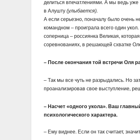
делиться впечатлениями. А мы ведь уже
в Алушту
(улыбается).
А если серьезно, поначалу было очень не
командном – проиграла всего один укол.
соперница – россиянка Великая, которая
соревнованиях, в решающей схватке Ол
– После окончания той встречи Оля р
– Так мы все чуть не разрыдались. Но за
проанализировав свое выступление, реши
– Насчет «одного укола». Ваш главны
психологического характера.
– Ему виднее. Если он так считает, значит,