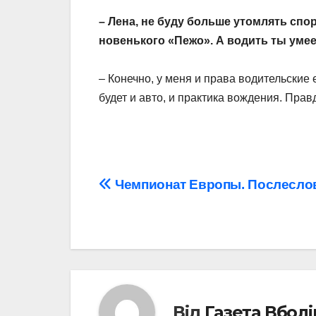
– Лена, не буду больше утомлять спо
новенького «Пежо». А водить ты уме
– Конечно, у меня и права водительские 
будет и авто, и практика вождения. Пра
Навігація
Чемпионат Европы. Послесло
записів
Від
Газета Вбол