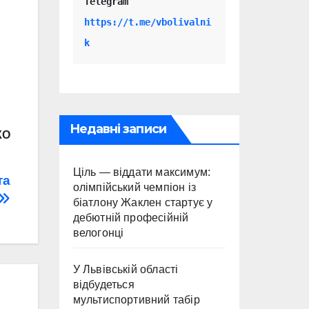
Telegram 
https://t.me/vbolivalni
k
Недавні записи
КО
Ціль — віддати максимум:
та
олімпійський чемпіон із
біатлону Жаклен стартує у
дебютній професійній
велогонці
У Львівській області
відбудеться
мультиспортивний табір