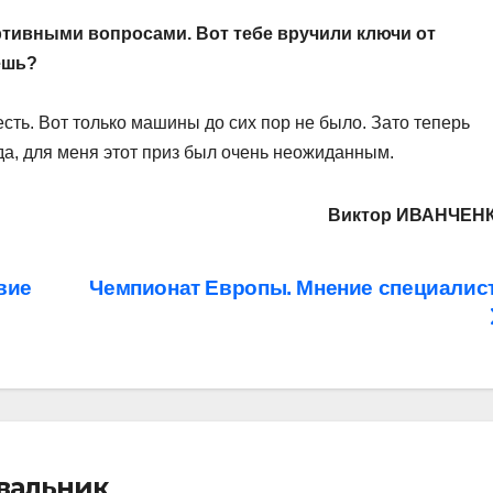
ртивными вопросами. Вот тебе вручили ключи от
ешь?
есть. Вот только машины до сих пор не было. Зато теперь
вда, для меня этот приз был очень неожиданным.
Виктор ИВАНЧЕН
вие
Чемпионат Европы. Мнение специалис
івальник