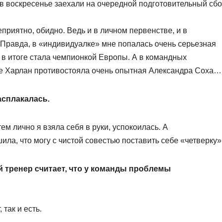
 в воскресенье заехали на очередной подготовительный сб
приятно, обидно. Ведь и в личном первенстве, и в
 Правда, в «индивидуалке» мне попалась очень серьезная
 в итоге стала чемпионкой Европы. А в командных
е Харлан противостояла очень опытная Александра Соха…
асплакалась.
тем лично я взяла себя в руки, успокоилась. А
ла, что могу с чистой совестью поставить себе «четверку»
й тренер считает, что у команды проблемы
 так и есть.