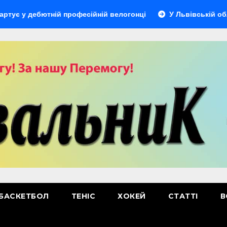
дебютній професійній велогонці
У Львівській області ві
БАСКЕТБОЛ
ТЕНІС
ХОКЕЙ
СТАТТІ
В