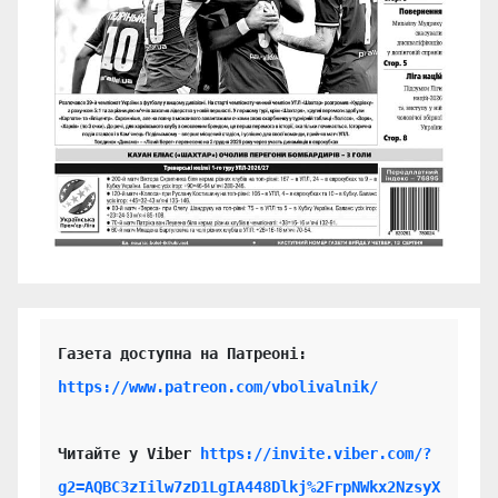
https://www.patreon.com/vbolivalnik/
Читайте у Viber 
https://invite.viber.com/?
g2=AQBC3zIilw7zD1LgIA448Dlkj%2FrpNWkx2NzsyX