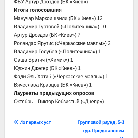
ФБУ Артур Дроздов (БК «Киев»)
Итоги голосования
Манучар Маркоишвили (БК «Киев») 12
Владимир Гуртовой («Политехника») 10
Артур Дроздов (БК «Киев») 7
Роландас Ярутис («Черкасские мавпы») 2
Владимир Голубев («Политехника») 1
Саша Братич («Химик») 1
Юджин Джетер (БК «Киев») 1
Фади Эль-Хатиб («Черкасские мавпы») 1
Вячеслава Кравцов (БК «Киев») 1
Лауреаты предыдущих опросов
Октябрь – Виктор Кобзистый («Днепр»)
Навігація
Из первых уст
Групповой раунд. 5-й
тур. Представляем
записів