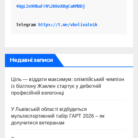
4QgLIn9HbaFrR%2B6nXBgCaKMBDj
Telegram 
https://t.me/vbolivalnik
Недавні записи
Ціль — віддати максимум: олімпійський чемпіон
із біатлону Жаклен стартує у дебютній
професійній велогонці
У Львівській області відбудеться
мультиспортивний табір ГАРТ 2026 – як
долучитися ветеранам