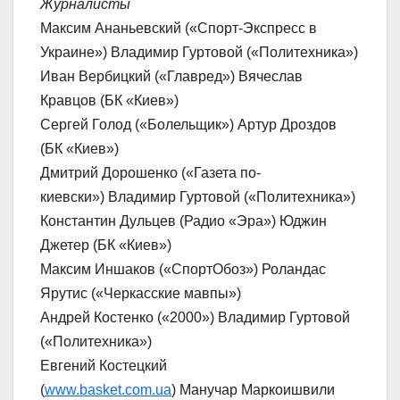
Журналисты
Максим Ананьевский («Спорт-Экспресс в
Украине») Владимир Гуртовой («Политехника»)
Иван Вербицкий («Главред») Вячеслав
Кравцов (БК «Киев»)
Сергей Голод («Болельщик») Артур Дроздов
(БК «Киев»)
Дмитрий Дорошенко («Газета по-
киевски») Владимир Гуртовой («Политехника»)
Константин Дульцев (Радио «Эра») Юджин
Джетер (БК «Киев»)
Максим Иншаков («СпортОбоз») Роландас
Ярутис («Черкасские мавпы»)
Андрей Костенко («2000») Владимир Гуртовой
(«Политехника»)
Евгений Костецкий
(
www.basket.com.ua
) Манучар Маркоишвили