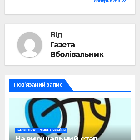
соперников
Від
Газета
Вболівальник
Пов’язаний запис
БАСКЕТБОЛ
ЗБІРНА УКРАЇНИ
На вирішальний етап