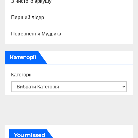
З чистого аркушу
Перший лідер
Повернення Мудрика
Категорії
Категорії
You missed