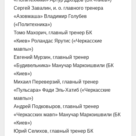
Сергей Завалин, и. о. главного тренера
«Азовмаша» Владимир Голубев
(«Политехника»)
Томо Махорич, главный тренер БК
«Киев» Роландас Ярутис («Черкасские
мавпы»)
Евгений Мурзин, главный тренер
«Будивельника» Манучар Маркоишвили (БК
«Киев»)
Михаил Переверзий, главный тренер
«Пульсара» Фади Эль-Хатиб («Черкасские
мавпы»)
Андрей Подковыров, главный тренер
«Черкасских мавп» Манучар Маркоишвили (БК
«Киев»)
Юрий Селихов, главный тренер БК