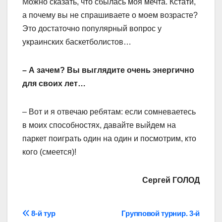
Можно сказать, что сбылась моя мечта. Кстати,
а почему вы не спрашиваете о моем возрасте?
Это достаточно популярный вопрос у
украинских баскетболистов…
– А зачем? Вы выглядите очень энергично
для своих лет…
– Вот и я отвечаю ребятам: если сомневаетесь
в моих способностях, давайте выйдем на
паркет поиграть один на один и посмотрим, кто
кого (смеется)!
Сергей ГОЛОД
Навігація
8-й тур
Групповой турнир. 3-й