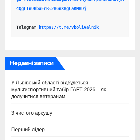
4QgLIn9HbaFrR%2B6nXBgCaKMBDj
Telegram 
https://t.me/vbolivalnik
Недавні записи
У Львівській області відбудеться
мультиспортивний табір ГАРТ 2026 – як
долучитися ветеранам
З чистого аркушу
Перший лідер