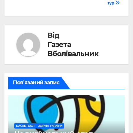
тур
записів
Від
Газета
Вболівальник
Пов’язаний запис
БАСКЕТБОЛ
ЗБІРНА УКРАЇНИ