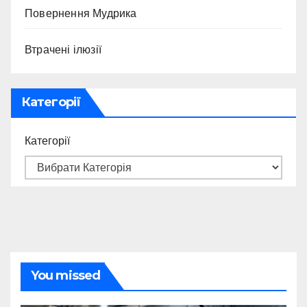
Повернення Мудрика
Втрачені ілюзії
Категорії
Категорії
You missed