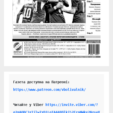
https://www.patreon.com/vbolivalnik/
Читайте у Viber 
https://invite.viber.com/?
g2=AQBC3zIilw7zD1LgIA448Dlkj%2FrpNWkx2NzsyX