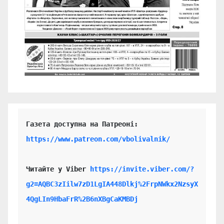
https://www.patreon.com/vbolivalnik/
Читайте у Viber 
https://invite.viber.com/?
g2=AQBC3zIilw7zD1LgIA448Dlkj%2FrpNWkx2NzsyX
4QgLIn9HbaFrR%2B6nXBgCaKMBDj