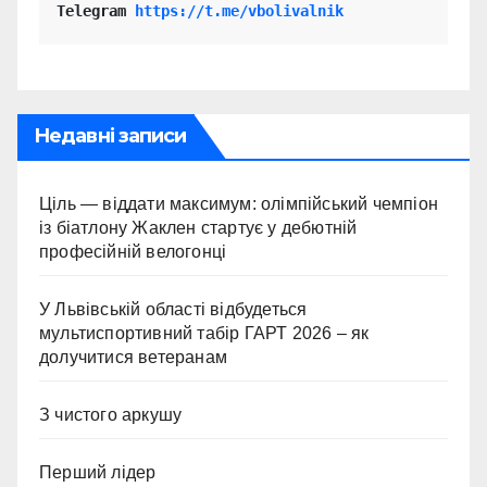
Telegram 
https://t.me/vbolivalnik
Недавні записи
Ціль — віддати максимум: олімпійський чемпіон
із біатлону Жаклен стартує у дебютній
професійній велогонці
У Львівській області відбудеться
мультиспортивний табір ГАРТ 2026 – як
долучитися ветеранам
З чистого аркушу
Перший лідер