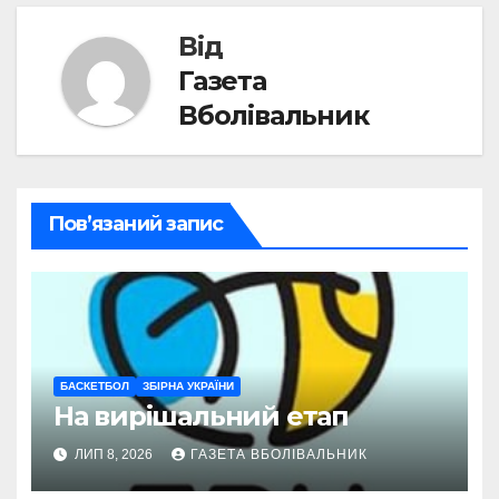
Від
Газета
Вболівальник
Пов’язаний запис
БАСКЕТБОЛ
ЗБІРНА УКРАЇНИ
На вирішальний етап
ЛИП 8, 2026
ГАЗЕТА ВБОЛІВАЛЬНИК