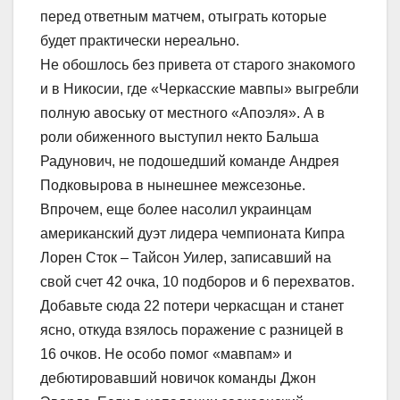
перед ответным матчем, отыграть которые
будет практически нереально.
Не обошлось без привета от старого знакомого
и в Никосии, где «Черкасские мавпы» выгребли
полную авоську от местного «Апоэля». А в
роли обиженного выступил некто Бальша
Радунович, не подошедший команде Андрея
Подковырова в нынешнее межсезонье.
Впрочем, еще более насолил украинцам
американский дуэт лидера чемпионата Кипра
Лорен Сток – Тайсон Уилер, записавший на
свой счет 42 очка, 10 подборов и 6 перехватов.
Добавьте сюда 22 потери черкасщан и станет
ясно, откуда взялось поражение с разницей в
16 очков. Не особо помог «мавпам» и
дебютировавший новичок команды Джон