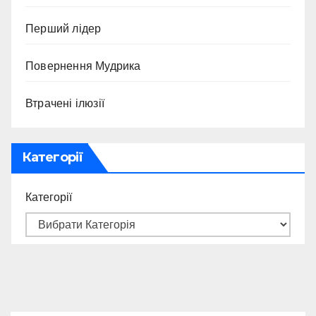
Перший лідер
Повернення Мудрика
Втрачені ілюзії
Категорії
Категорії