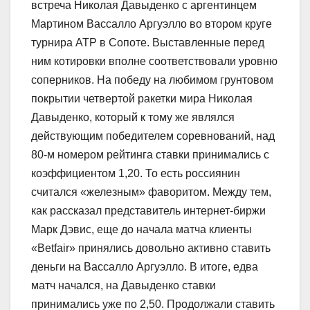
встреча Николая Давыденко с аргентинцем
Мартином Вассалло Аргуэлло во втором круге
турнира ATP в Сопоте. Выставленные перед
ним котировки вполне соответствовали уровню
соперников. На победу на любимом грунтовом
покрытии четвертой ракетки мира Николая
Давыденко, который к тому же являлся
действующим победителем соревнований, над
80-м номером рейтинга ставки принимались с
коэффициентом 1,20. То есть россиянин
считался «железным» фаворитом. Между тем,
как рассказал представитель интернет-биржи
Марк Дэвис, еще до начала матча клиенты
«Betfair» принялись довольно активно ставить
деньги на Вассалло Аргуэлло. В итоге, едва
матч начался, на Давыденко ставки
принимались уже по 2,50. Продолжали ставить