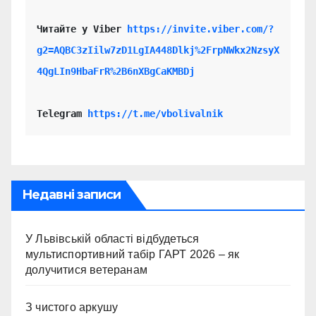
Читайте у Viber 
https://invite.viber.com/?
g2=AQBC3zIilw7zD1LgIA448Dlkj%2FrpNWkx2NzsyX
4QgLIn9HbaFrR%2B6nXBgCaKMBDj
Telegram 
https://t.me/vbolivalnik
Недавні записи
У Львівській області відбудеться
мультиспортивний табір ГАРТ 2026 – як
долучитися ветеранам
З чистого аркушу