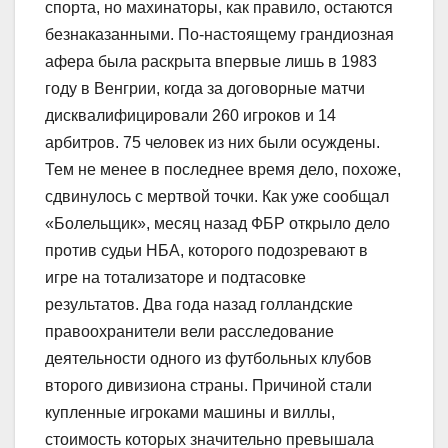
спорта, но махинаторы, как правило, остаются
безнаказанными. По-настоящему грандиозная
афера была раскрыта впервые лишь в 1983
году в Венгрии, когда за договорные матчи
дисквалифицировали 260 игроков и 14
арбитров. 75 человек из них были осуждены.
Тем не менее в последнее время дело, похоже,
сдвинулось с мертвой точки. Как уже сообщал
«Болельщик», месяц назад ФБР открыло дело
против судьи НБА, которого подозревают в
игре на тотализаторе и подтасовке
результатов. Два года назад голландские
правоохранители вели расследование
деятельности одного из футбольных клубов
второго дивизиона страны. Причиной стали
купленные игроками машины и виллы,
стоимость которых значительно превышала