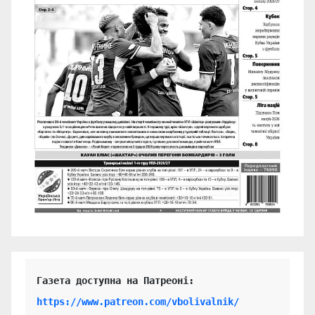
https://www.patreon.com/vbolivalnik/