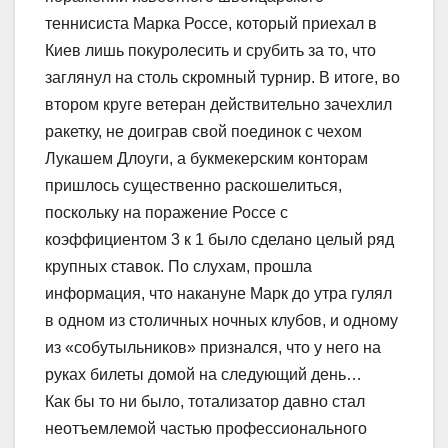
теннисиста Марка Россе, который приехал в
Киев лишь покуролесить и срубить за то, что
заглянул на столь скромный турнир. В итоге, во
втором круге ветеран действительно зачехлил
ракетку, не доиграв свой поединок с чехом
Лукашем Длоуги, а букмекерским конторам
пришлось существенно раскошелиться,
поскольку на поражение Россе с
коэффициентом 3 к 1 было сделано целый ряд
крупных ставок. По слухам, прошла
информация, что накануне Марк до утра гулял
в одном из столичных ночных клубов, и одному
из «собутыльников» признался, что у него на
руках билеты домой на следующий день…
Как бы то ни было, тотализатор давно стал
неотъемлемой частью профессионального