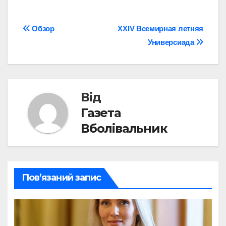
Навігація
Обзор
XXIV Всемирная летняя
Универсиада
записів
Від
Газета
Вболівальник
Пов’язаний запис