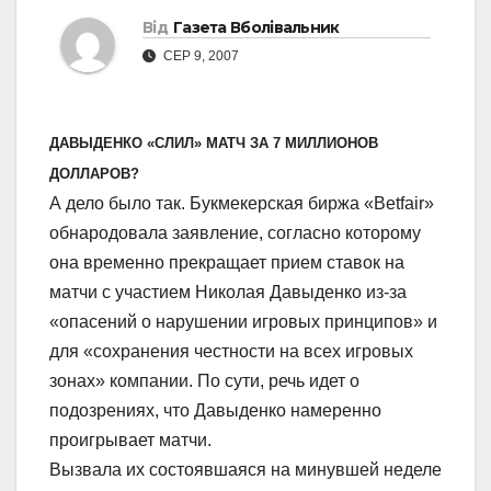
Від
Газета Вболівальник
СЕР 9, 2007
ДАВЫДЕНКО «СЛИЛ» МАТЧ ЗА 7 МИЛЛИОНОВ
ДОЛЛАРОВ?
А дело было так. Букмекерская биржа «Betfair»
обнародовала заявление, согласно которому
она временно прекращает прием ставок на
матчи с участием Николая Давыденко из-за
«опасений о нарушении игровых принципов» и
для «сохранения честности на всех игровых
зонах» компании. По сути, речь идет о
подозрениях, что Давыденко намеренно
проигрывает матчи.
Вызвала их состоявшаяся на минувшей неделе