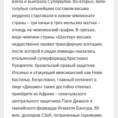
взяла и выиграла Суперкубок. Во-вторых, бело-
голубые сильнейшим составом весьма
неудачно стартовали в новом чемпионате
страны – три ничьи в трех июльских матчах –
отнюдь не чемпионский график. В-третьих,
вице-чемпион страны «Шахтер» весьма
недурственно провел трансферную агитацию,
после которой в рядах команды оказались
итальянский суперфорвард Кристиано
Лукарелли, бразильский правый защитник
Илсиньо и атакующий мексиканский хав Нери
Кастильо. Безусловно, главный оппонент в
лице «Динамо» также достойно отвечал,
приобретя из Африки – сенегальского
центрального защитника Папе Диакате и
гвинейского форварда Исмаэля Бангура. 60
млн. долларов США, потраченные горняками,