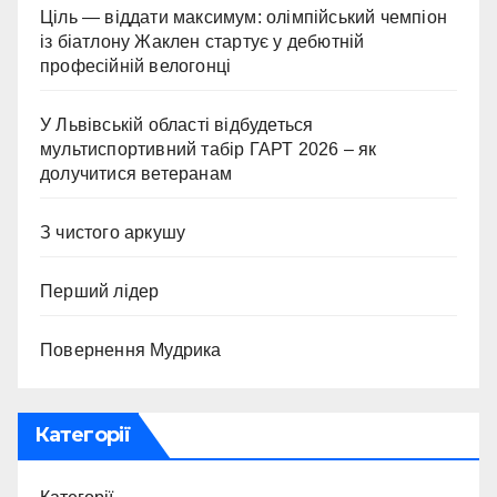
Ціль — віддати максимум: олімпійський чемпіон
із біатлону Жаклен стартує у дебютній
професійній велогонці
У Львівській області відбудеться
мультиспортивний табір ГАРТ 2026 – як
долучитися ветеранам
З чистого аркушу
Перший лідер
Повернення Мудрика
Категорії