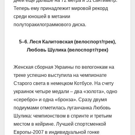
дней еще дальше на 72 метра и 31 сантиметр.
Теперь ему принадлежит мировой рекорд
среди юношей в метании
полуторакилограммового диска.
5–6. Леся Калитовская (велоспорт/трек),
Любовь Шулика (велоспорт/трек)
Женская сборная Украины по велогонкам на
треке успешно выступила на чемпионате
Старого света в немецком Котбусе. На счету
украинок четыре медали – два «золота», одно
«серебро» и одна «бронза». Сразу двумя
подиумами отметилась луганчанка Любовь
Шулика: чемпионством в спринте и третьим
местом в кейрине. Лучшей спортсменкой
Европы-2007 в индивидуальной гонке