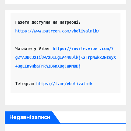
https://www.patreon.com/vbolivalnik/
Читайте у Viber 
https://invite.viber.com/?
g2=AQBC3zIilw7zD1LgIA448Dlkj%2FrpNWkx2NzsyX
4QgLIn9HbaFrR%2B6nXBgCaKMBDj
Telegram 
https://t.me/vbolivalnik
Недавні записи