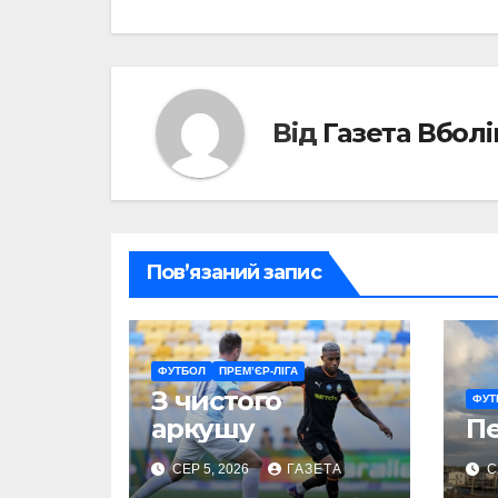
записів
Від
Газета Вбол
Пов’язаний запис
ФУТБОЛ
ПРЕМ’ЄР-ЛІГА
З чистого
ФУТ
аркушу
П
СЕР 5, 2026
ГАЗЕТА
С