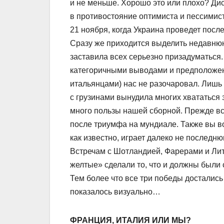
и не меньше. Хорошо это или плохо? Ди
в противостояние оптимиста и пессимиста
21 ноября, когда Украина проведет посл
Сразу же приходится выделить недавнюю
заставила всех серьезно призадуматься.
категоричными выводами и предположен
итальянцами) нас не разочаровал. Лишь
с грузинами вынудила многих хвататься з
много пользы нашей сборной. Прежде все
после триумфа на мундиале. Также вы в
как известно, играет далеко не послед
Встречам с Шотландией, Фарерами и Ли
желтые» сделали то, что и должны были 
Тем более что все три победы достались 
показалось визуально…
ФРАНЦИЯ, ИТАЛИЯ ИЛИ МЫ?