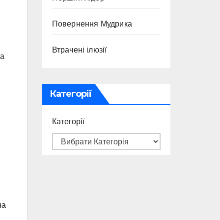
Повернення Мудрика
Втрачені ілюзії
ла
Категорії
Категорії
на