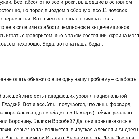
ужии. Все, абсолютно все игроки, вышедшие в основном
постоянно, но перед выездом в сборную, все 11 человек
о первенства. Вот в чем основная причина столь
ло не в силе или слабости чемпионов и вице-чемпионов
ь играть с фаворитом, ибо в таком состоянии Украина мог
 совсем нехорошо. Беда, вот она наша беда…
ояние опять обнажило еще одну нашу проблему – слабость
ой высшей лиге есть нападающих уровня национальной
ладкий. Вот и все. Увы, получается, что лишь форвард
 вскоре Александр перейдет в «Шахтер») сейчас реально
или Воронину. Белик и Воробей? Да, они привлекаются в
Блохин серьезно так волнуется, выпуская Алексея и Андрея 
ет. Взять, к примеру, Италию. Была у нее эра Дель Пьеро и