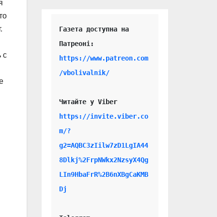
я
то
.
Газета доступна на 
 с
https://www.patreon.com
/vbolivalnik/
е
Читайте у Viber 
https://invite.viber.co
m/?
g2=AQBC3zIilw7zD1LgIA44
8Dlkj%2FrpNWkx2NzsyX4Qg
LIn9HbaFrR%2B6nXBgCaKMB
Dj