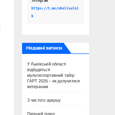
Telegram 
https://t.me/vbolivalni
k
с
Недавні записи
У Львівській області
відбудеться
мультиспортивний табір
ГАРТ 2026 – як долучитися
ветеранам
З чистого аркушу
Перший лідер