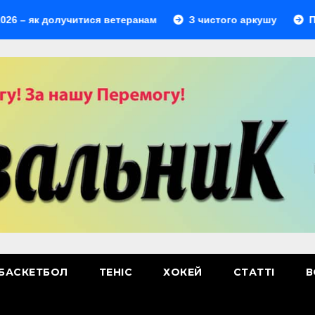
долучитися ветеранам
З чистого аркушу
Перший лі
БАСКЕТБОЛ
ТЕНІС
ХОКЕЙ
СТАТТІ
В