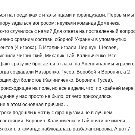
иться на поединках с итальянцами и французами. Первым мы
Впору задаться вопросом: неужели команда Доменека
о-то случилось с нами? Для ответа на поставленный вопро
именно сравним составы сборной Украины в упомянутых
центов (4 игрока). В Италии играли Шершун, Шелаев,
менили Чигринский, Михалик, Гай, Калиниченко. Все
акт сразу же бросается в глаза: на Апеннинах мы играли в
огда создавали Назаренко, Гусев, Воробей и Воронин, а 2
ющих футболистов (Калиниченко, Воронин, Гусев).
роисходящее на поле, но все видели, что, по крайней мере,
дения у нас просто не было, от чего приходилось
, не в этом основная причина…
игроки подошли к матчу с французами не в лучшем
 состоянии. Воронин, Калиниченко и Гай почти не имели
 Блохин, в команде наблюдалась разбалансировка. А вот 7