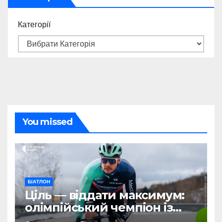
Категорії
You missed
БІАТЛОН
Ціль — віддати максимум:
олімпійський чемпіон із
біатлону Жаклен стартує у