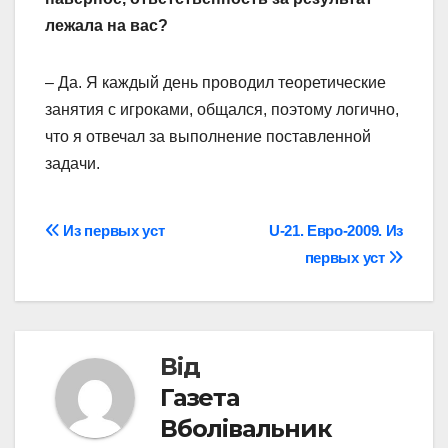
лежала на вас?
– Да. Я каждый день проводил теоретические
занятия с игроками, общался, поэтому логично,
что я отвечал за выполнение поставленной
задачи.
Навігація
Из первых уст
U-21. Евро-2009. Из
первых уст
записів
Від
Газета
Вболівальник