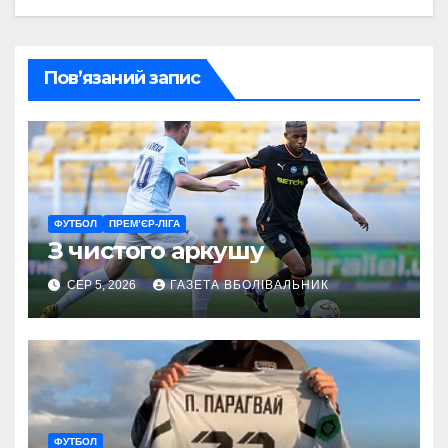
Пов’язаний запис
ФУТБОЛ
ПРЕМ’ЄР-ЛІГА
З чистого аркушу
СЕР 5, 2026
ГАЗЕТА ВБОЛІВАЛЬНИК
ФУТБОЛ