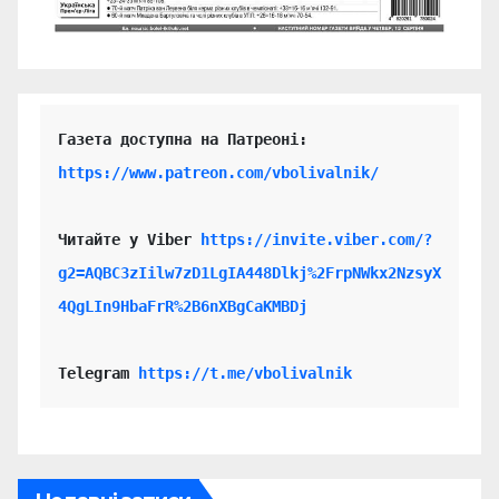
https://www.patreon.com/vbolivalnik/
Читайте у Viber 
https://invite.viber.com/?
g2=AQBC3zIilw7zD1LgIA448Dlkj%2FrpNWkx2NzsyX
4QgLIn9HbaFrR%2B6nXBgCaKMBDj
Telegram 
https://t.me/vbolivalnik