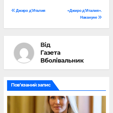
Навігація
Джиро д’Италия
«Джиро д’Италия».
Накануне
записів
Від
Газета
Вболівальник
Пов’язаний запис