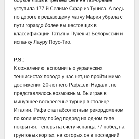
борьбе лишь в третьем сете на тай-брейке
уступила 177-й Селиме Сфар из Туниса. А ведь
по дороге к решающему матчу Мария убрала с
пути гораздо более вышестоящих в
классификации Татьяну Пучек из Белоруссии и
испанку Лауру Поус-Тио.
P.S.:
К сожалению, вспомнить о украинских
теннисистах повода у нас нет, но пройти мимо
достижения 20-летнего Рафаэля Надаля, не
представлялось возможным. Выиграв в
минувшее воскресенье турнир в столице
Италии, Рафа стал абсолютным рекордсменом
по количеству побед подряд на одном типе
покрытия. Теперь на счету испанца 77 побед на
грунтовых кортах, на которых он в последний