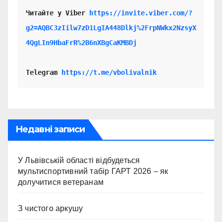
Читайте у Viber 
https://invite.viber.com/?
g2=AQBC3zIilw7zD1LgIA448Dlkj%2FrpNWkx2NzsyX
4QgLIn9HbaFrR%2B6nXBgCaKMBDj
Telegram 
https://t.me/vbolivalnik
Недавні записи
У Львівській області відбудеться
мультиспортивний табір ГАРТ 2026 – як
долучитися ветеранам
З чистого аркушу