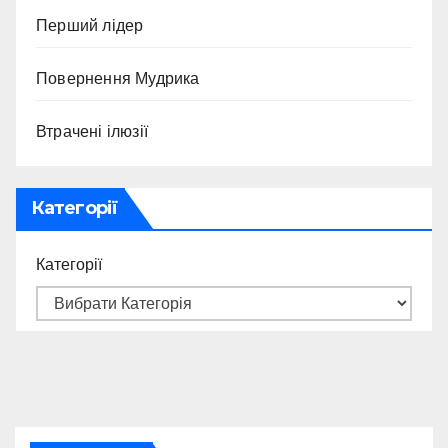
Перший лідер
Повернення Мудрика
Втрачені ілюзії
Категорії
Категорії