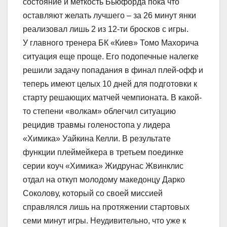
состояние и меткость Бьюфорда пока что
оставляют желать лучшего – за 26 минут янки
реализовал лишь 2 из 12-ти бросков с игры.
У главного тренера БК «Киев» Томо Махорича
ситуация еще проще. Его подопечные налегке
решили задачу попадания в финал плей-офф и
теперь имеют целых 10 дней для подготовки к
старту решающих матчей чемпионата. В какой-
то степени «волкам» облегчил ситуацию
рецидив травмы голеностопа у лидера
«Химика» Уайкина Келли. В результате
функции плеймейкера в третьем поединке
серии коуч «Химика» Жидрунас Жвинклис
отдал на откуп молодому македонцу Дарко
Соколову, который со своей миссией
справлялся лишь на протяжении стартовых
семи минут игры. Неудивительно, что уже к