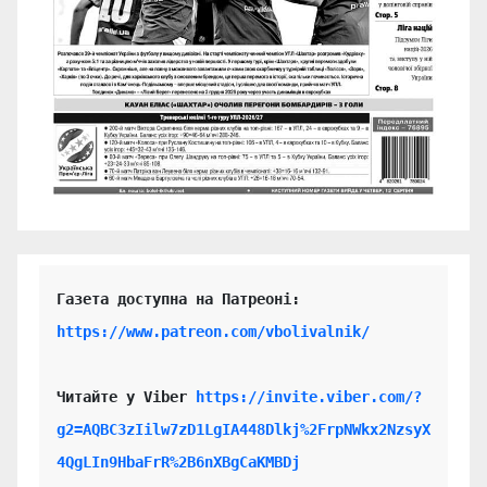
https://www.patreon.com/vbolivalnik/
Читайте у Viber 
https://invite.viber.com/?
g2=AQBC3zIilw7zD1LgIA448Dlkj%2FrpNWkx2NzsyX
4QgLIn9HbaFrR%2B6nXBgCaKMBDj