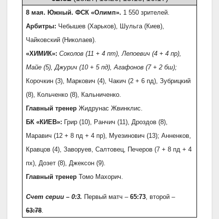
8 мая. Южный. ФСК «Олимп».
1 550 зрителей.
Арбитры:
Чебышев (Харьков), Шульга (Киев),
Чайковский (Николаев).
«ХИМИК»:
Соколов (11 + 4 пт), Лепоевич (4 + 4 пр),
Майе (5), Джурич (10 + 5 пд), Агафонов (7 + 2 бш);
Корочкин (3), Маркович (4), Чакич (2 + 6 пд), Зубрицкий
(8), Кольченко (8), Кальниченко.
Главный тренер
Жидрунас Жвинклис.
БК «КИЕВ»:
Грир (10), Ранчич (11), Дроздов (8),
Маравич (12 + 8 пд + 4 пр), Муезинович (13); Анненков,
Кравцов (4), Заворуев, Салтовец, Печеров (7 + 8 пд + 4
пх), Дозет (8), Джексон (9).
Главный тренер
Томо Махорич.
Счет серии – 0:3.
Первый матч –
65:73
, второй –
63:78
.