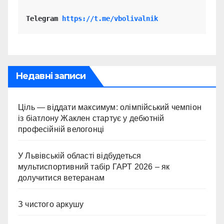
Telegram 
https://t.me/vbolivalnik
Недавні записи
Ціль — віддати максимум: олімпійський чемпіон
із біатлону Жаклен стартує у дебютній
професійній велогонці
У Львівській області відбудеться
мультиспортивний табір ГАРТ 2026 – як
долучитися ветеранам
З чистого аркушу