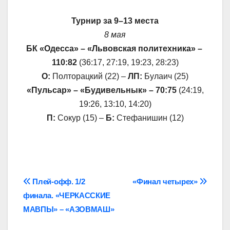
Турнир за 9–13 места
8 мая
БК «Одесса» – «Львовская политехника» –
110:82
(36:17, 27:19, 19:23, 28:23)
О:
Полторацкий (22) –
ЛП:
Булаич (25)
«Пульсар» – «Будивельнык» – 70:75
(24:19,
19:26, 13:10, 14:20)
П:
Сокур (15) –
Б:
Стефанишин (12)
Навігація
Плей-офф. 1/2
«Финал четырех»
финала. «ЧЕРКАССКИЕ
записів
МАВПЫ» – «АЗОВМАШ»