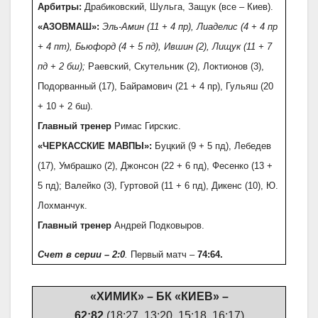
Арбитры:
Драбиковский, Шульга, Защук (все – Киев).
«АЗОВМАШ»:
Эль-Амин (11 + 4 пр), Лиаделис (4 + 4 пр
+ 4 пт), Бьюфорд (4 + 5 пд), Ившин (2), Лищук (11 + 7
пд + 2 бш);
Раевский, Скутельник (2), Локтионов (3),
Подорванный (17), Байрамович (21 + 4 пр), Гульяш (20
+ 10 + 2 бш).
Главный тренер
Римас Гирскис.
«ЧЕРКАССКИЕ МАВПЫ»:
Буцкий (9 + 5 пд), Лебедев
(17), Умбрашко (2), Джонсон (22 + 6 пд), Фесенко (13 +
5 пд); Валейко (3), Гуртовой (11 + 6 пд), Дикенс (10), Ю.
Лохманчук.
Главный тренер
Андрей Подковыров.
Счет в серии – 2:0
.
Первый матч –
74:64.
«ХИМИК» – БК «КИЕВ» –
62:82
(18:27, 13:20, 15:18, 16:17)