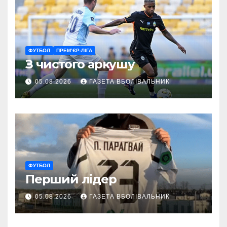
ФУТБОЛ
ПРЕМ’ЄР-ЛІГА
З чистого аркушу
05.08.2026
ГАЗЕТА ВБОЛІВАЛЬНИК
ФУТБОЛ
Перший лідер
05.08.2026
ГАЗЕТА ВБОЛІВАЛЬНИК