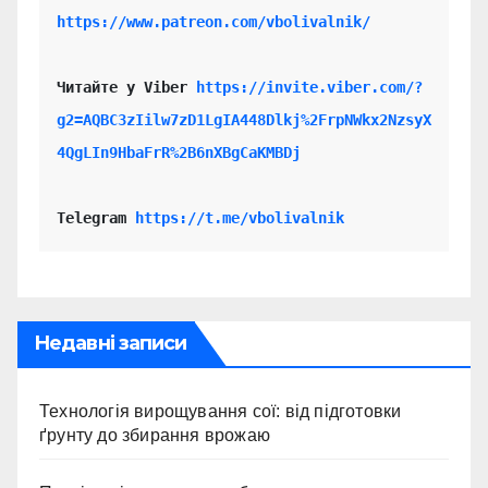
https://www.patreon.com/vbolivalnik/
Читайте у Viber 
https://invite.viber.com/?
g2=AQBC3zIilw7zD1LgIA448Dlkj%2FrpNWkx2NzsyX
4QgLIn9HbaFrR%2B6nXBgCaKMBDj
Telegram 
https://t.me/vbolivalnik
Недавні записи
Технологія вирощування сої: від підготовки
ґрунту до збирання врожаю