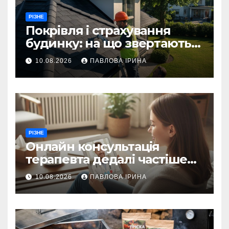
РІЗНЕ
Покрівля і страхування
будинку: на що звертають
увагу експерти
10.08.2026
ПАВЛОВА ІРИНА
РІЗНЕ
Онлайн консультація
терапевта дедалі частіше
замінює візит у поліклініку
10.08.2026
ПАВЛОВА ІРИНА