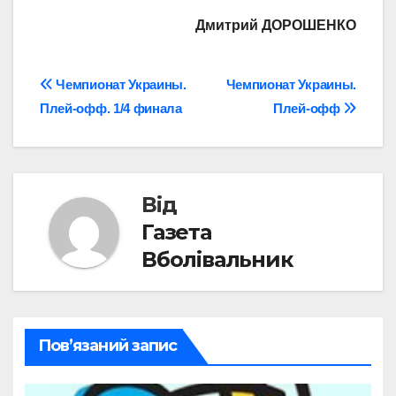
Дмитрий ДОРОШЕНКО
Навігація
Чемпионат Украины.
Чемпионат Украины.
Плей-офф. 1/4 финала
Плей-офф
записів
Від
Газета
Вболівальник
Пов’язаний запис