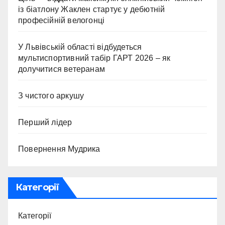
із біатлону Жаклен стартує у дебютній
професійній велогонці
У Львівській області відбудеться
мультиспортивний табір ГАРТ 2026 – як
долучитися ветеранам
З чистого аркушу
Перший лідер
Повернення Мудрика
Категорії
Категорії