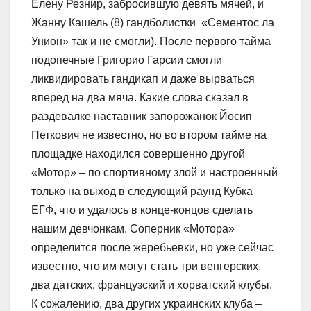
Елену Резнир, забросившую девять мячей, и
Жанну Кашель (8) гандболистки «Сементос ла
Унион» так и не смогли). После первого тайма
подопечные Григорио Гарсии смогли
ликвидировать гандикап и даже вырваться
вперед на два мяча. Какие слова сказал в
раздевалке наставник запорожанок Йосип
Петкович не известно, но во втором тайме на
площадке находился совершенно другой
«Мотор» – по спортивному злой и настроенный
только на выход в следующий раунд Кубка
ЕГФ, что и удалось в конце-концов сделать
нашим девчонкам. Соперник «Мотора»
определится после жеребьевки, но уже сейчас
известно, что им могут стать три венгерских,
два датских, французский и хорватский клубы.
К сожалению, два других украинских клуба –