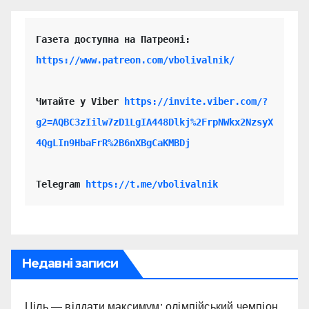
https://www.patreon.com/vbolivalnik/
Читайте у Viber 
https://invite.viber.com/?
g2=AQBC3zIilw7zD1LgIA448Dlkj%2FrpNWkx2NzsyX
4QgLIn9HbaFrR%2B6nXBgCaKMBDj
Telegram 
https://t.me/vbolivalnik
Недавні записи
Ціль — віддати максимум: олімпійський чемпіон