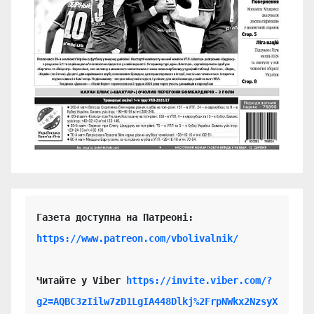
https://www.patreon.com/vbolivalnik/
Читайте у Viber 
https://invite.viber.com/?
g2=AQBC3zIilw7zD1LgIA448Dlkj%2FrpNWkx2NzsyX