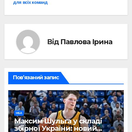
для всіх команд
Від
Павлова Ірина
Пов’язаний запис
НБА
Максим Шульга у складі
збірної України: новий