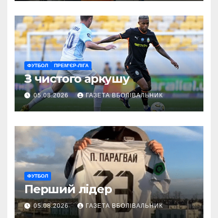
ветеранам
ФУТБОЛ
ПРЕМ’ЄР-ЛІГА
З чистого аркушу
05.08.2026
ГАЗЕТА ВБОЛІВАЛЬНИК
ФУТБОЛ
Перший лідер
05.08.2026
ГАЗЕТА ВБОЛІВАЛЬНИК