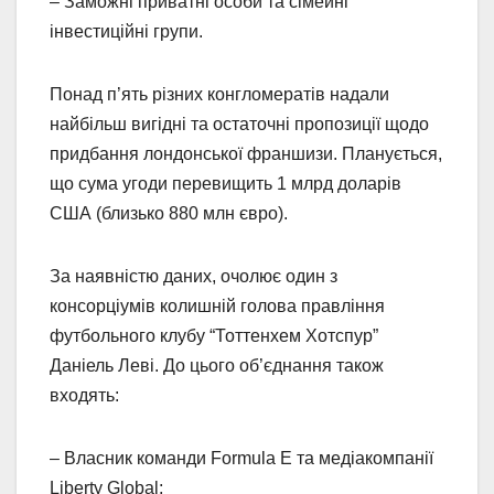
– Заможні приватні особи та сімейні
інвестиційні групи.
Понад п’ять різних конгломератів надали
найбільш вигідні та остаточні пропозиції щодо
придбання лондонської франшизи. Планується,
що сума угоди перевищить 1 млрд доларів
США (близько 880 млн євро).
За наявністю даних, очолює один з
консорціумів колишній голова правління
футбольного клубу “Тоттенхем Хотспур”
Даніель Леві. До цього об’єднання також
входять:
– Власник команди Formula E та медіакомпанії
Liberty Global;