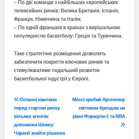
– По дві команди з найбільших європейських
телевізійних ринків: Велика Британія, Іспанія,
Франція, Німеччина та Італія;
– По одній франшизі в країнах з вирішальною
популярністю баскетболу: Греція та Туреччина.
Таке стратегічне розміщення дозволить
забезпечити покриття ключових ринків та
стимулюватиме подальший розвиток
баскетбольної індустрії у Європі.
Навігація
Останні хвилини
Мессі зробив Аргентину
перед стартом ринку
світовим брендом на
записів
вільних агентів:
рівні Формули-1 та NBA
допоможи Шемсу
Чаранії знайти рішення