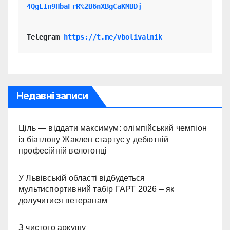
4QgLIn9HbaFrR%2B6nXBgCaKMBDj
Telegram 
https://t.me/vbolivalnik
Недавні записи
Ціль — віддати максимум: олімпійський чемпіон
із біатлону Жаклен стартує у дебютній
професійній велогонці
У Львівській області відбудеться
мультиспортивний табір ГАРТ 2026 – як
долучитися ветеранам
З чистого аркушу