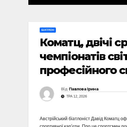
БІАТЛОН
Коматц, двічі с
чемпіонатів світ
професійного с
Від
Павлова Ірина
ТРА 12, 2026
Австрійський біатлоніст Давід Коматц о
спортивної кар’єри. Про це спортсмен пов