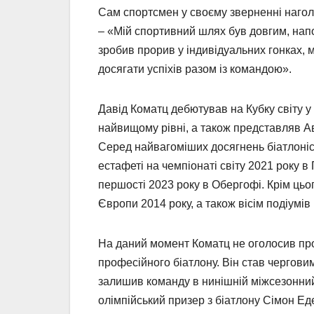
Сам спортсмен у своєму зверненні нагол
– «Мій спортивний шлях був довгим, напо
зробив прорив у індивідуальних гонках, 
досягати успіхів разом із командою».
Давід Коматц дебютував на Кубку світу у 
найвищому рівні, а також представляв Ав
Серед найвагоміших досягнень біатлоніст
естафеті на чемпіонаті світу 2021 року в
першості 2023 року в Обергофі. Крім цьог
Європи 2014 року, а також вісім подіумів
На даний момент Коматц не оголосив про
професійного біатлону. Він став черговим
залишив команду в нинішній міжсезонний
олімпійський призер з біатлону Сімон Еде