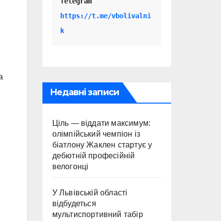
Telegram 
https://t.me/vbolivalni
k
а
Недавні записи
Ціль — віддати максимум:
олімпійський чемпіон із
біатлону Жаклен стартує у
дебютній професійній
велогонці
У Львівській області
відбудеться
мультиспортивний табір