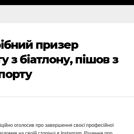
рібний призер
у з біатлону, пішов з
порту
фіційно оголосив про завершення своєї професійної
ідомив на своїй сторінці в Instagram. Рішення про