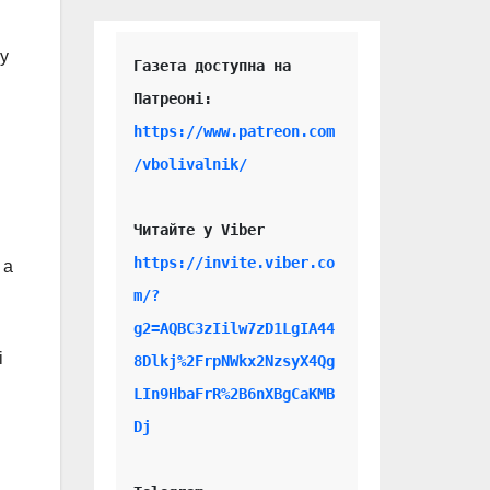
пу
Газета доступна на 
https://www.patreon.com
/vbolivalnik/
і
Читайте у Viber 
https://invite.viber.co
 а
m/?
g2=AQBC3zIilw7zD1LgIA44
і
8Dlkj%2FrpNWkx2NzsyX4Qg
LIn9HbaFrR%2B6nXBgCaKMB
Dj