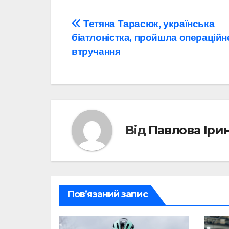
Навігація
Тетяна Тарасюк, українська
біатлоністка, пройшла операційн
записів
втручання
Від
Павлова Іри
Пов’язаний запис