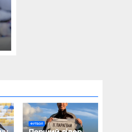
А
х
ФУТБОЛ
шу
Перший лідер