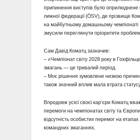
припинення виступів було оприлюднене н
лижної федерації (ÖSV), де прізвище Ко
на майбутньому домашньому чемпіонаті св
змусили переглянути пріоритети проблем
Сам Давід Коматц зазначив:
– «Чемпіонат світу 2028 року в Гохфільц
змагань — це тривалий період.
– Моє рішення зумовлене низкою причин: 
також значний вплив мала втрата стату
Впродовж усієї своєї кар’єри Коматц вв
перемоги на чемпіонатах світу та Європи
відсутність особистих перемог на етапах
командних змаганнях.