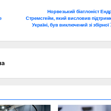
Норвезький біатлоніст Енд
е
Стремсгейм, який висловив підтрим
Україні, був виключений зі збірної
на