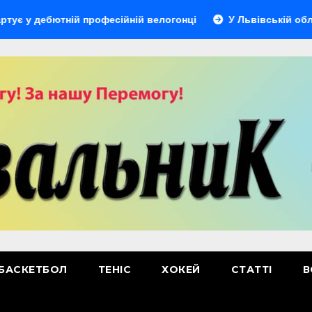
бютній професійній велогонці
У Львівській області відб
БАСКЕТБОЛ
ТЕНІС
ХОКЕЙ
СТАТТІ
В