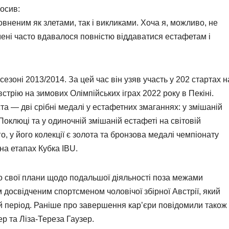
осив:
вненим як злетами, так і викликами. Хоча я, можливо, не
мені часто вдавалося повністю віддаватися естафетам і
сезоні 2013/2014. За цей час він узяв участь у 202 стартах н
стрію на зимових Олімпійських іграх 2022 року в Пекіні.
а — дві срібні медалі у естафетних змаганнях: у змішаній
 Поклюці та у одиночній змішаній естафеті на світовій
о, у його колекції є золота та бронзова медалі чемпіонату
 на етапах Кубка IBU.
 свої плани щодо подальшої діяльності поза межами
 досвідченим спортсменом чоловічої збірної Австрії, який
 період. Раніше про завершення кар’єри повідомили також
р та Ліза-Тереза Гаузер.