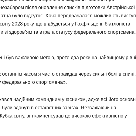
езабаром після оновлення списків підготовки Австрійської
матца було відсутнє. Хоча передбачалася можливість висту
іту 2028 року, що відбудеться у Гохфільцені, біатлоніста
и зі здоров’ям та втрата статусу федерального спортсмена.
ені був важливою метою, проте два роки на найвищому рівн
останнім часом я часто страждав через сильні болі в спині,
су федерального спортсмена».
ажався надійним командним учасником, адже всі його основн
 були здобуті в естафетних забігах. Незважаючи на
 Кубка світу, він компенсував це високою ефективністю у