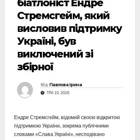
біатлоніст Ендре
Стремсгейм, який
висловив підтримку
Україні, був
виключений зі
збірної
Від
Павлова Ірина
ТРА 10, 2026
Ендре Стремсгейм, відомий своєю відкритою
підтримкою України, зокрема публічними
словами «Слава Україні», несподівано