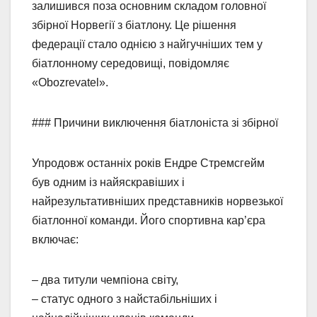
залишився поза основним складом головної
збірної Норвегії з біатлону. Це рішення
федерації стало однією з найгучніших тем у
біатлонному середовищі, повідомляє
«Obozrevatel».
### Причини виключення біатлоніста зі збірної
Упродовж останніх років Ендре Стремсгейм
був одним із найяскравіших і
найрезультативніших представників норвезької
біатлонної команди. Його спортивна кар’єра
включає:
– два титули чемпіона світу,
– статус одного з найстабільніших і