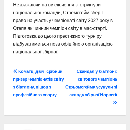
Незважаючи на виключення зі структури
національної команди, Стремсгейм зберіг
право на участь у чемпіонаті світу 2027 року в
Отепя як чинний чемпіон світу в мас-старті.
Підготовка до цього престижного турніру
відбуватиметься поза офіційною організацією
національної збірної.
Навігація
Коматц, двічі срібний
Скандал у біатлоні:
призер чемпіонатів світу
світового чемпіона
записів
з біатлону, пішов з
Стрьомсгейма усунули зі
професійного спорту
складу збірної Норвегії