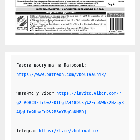
https://www.patreon.com/vbolivalnik/
Читайте у Viber 
https://invite.viber.com/?
g2=AQBC3zIilw7zD1LgIA448Dlkj%2FrpNWkx2NzsyX
4QgLIn9HbaFrR%2B6nXBgCaKMBDj
Telegram 
https://t.me/vbolivalnik