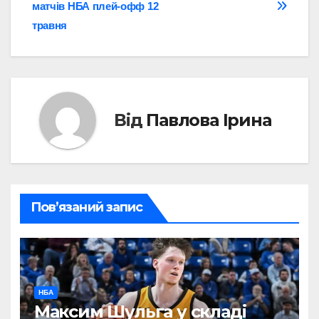
матчів НБА плей-офф 12
травня
Від
Павлова Ірина
Пов’язаний запис
НБА
Максим Шульга у складі