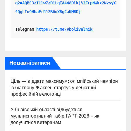
g2=AQBC3zIilw7zD1LgIA448Dlkj%2FrpNWkx2NzsyX
4QgLIn9HbaFrR%2B6nXBgCaKMBDj
Telegram 
https://t.me/vbolivalnik
Недавні записи
Ціль — віддати максимум: олімпійський чемпіон
із біатлону Жаклен стартує у дебютній
професійній велогонці
У Львівській області відбудеться
мультиспортивний табір ГАРТ 2026 – як
долучитися ветеранам