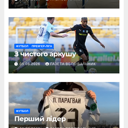
ГАРТ 2026 – як долучитися
ветеранам
ФУТБОЛ
ПРЕМ’ЄР-ЛІГА
З чистого аркушу
05.08.2026
ГАЗЕТА ВБОЛІВАЛЬНИК
ФУТБОЛ
Перший лідер