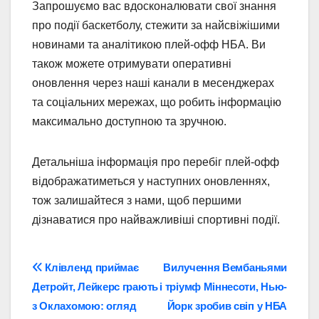
Запрошуємо вас вдосконалювати свої знання
про події баскетболу, стежити за найсвіжішими
новинами та аналітикою плей-офф НБА. Ви
також можете отримувати оперативні
оновлення через наші канали в месенджерах
та соціальних мережах, що робить інформацію
максимально доступною та зручною.
Детальніша інформація про перебіг плей-офф
відображатиметься у наступних оновленнях,
тож залишайтеся з нами, щоб першими
дізнаватися про найважливіші спортивні події.
Навігація
Клівленд приймає
Вилучення Вембаньями
Детройт, Лейкерс грають
і тріумф Міннесоти, Нью-
записів
з Оклахомою: огляд
Йорк зробив свіп у НБА