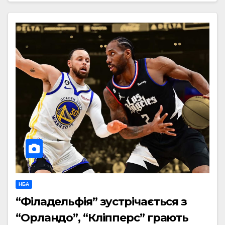
НБА
“Філадельфія” зустрічається з
“Орландо”, “Кліпперс” грають