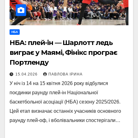
НБА
НБА: плей-ін — Шарлотт ледь
виграє у Маямі, Фінікс програє
Портленду
15.04.2026
ПАВЛОВА ІРИНА
У ніч із 14 на 15 квітня 2026 року відбулися
поєдинки раунду плей-ін Національної
баскетбольної асоціації (НБА) сезону 2025/2026.
Цей етап визначає останніх учасників основного
раунду плей-оф, і вболівальники спостерігали…