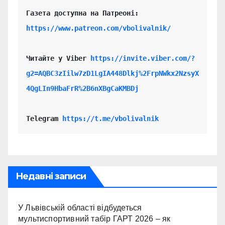
https://www.patreon.com/vbolivalnik/
Читайте у Viber 
https://invite.viber.com/?
g2=AQBC3zIilw7zD1LgIA448Dlkj%2FrpNWkx2NzsyX
4QgLIn9HbaFrR%2B6nXBgCaKMBDj
Telegram 
https://t.me/vbolivalnik
Недавні записи
У Львівській області відбудеться
мультиспортивний табір ГАРТ 2026 – як