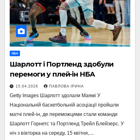
НБА
Шарлотт і Портленд здобули
перемоги у плей-ін НБА
15.04.2026
ПАВЛОВА ІРИНА
Getty Images Шарлотт здолали Маямі У
Національній баскетбольній асоціації пройшли
матчі плей-ін, де переможцями стали команди
Шарлотт Горнетс та Портленд Трейл Блейзерс. У
ніч з вівторка на середу, 15 квітня,…