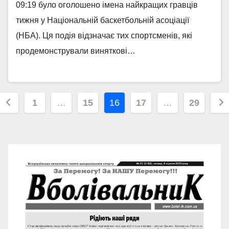
09:19 було оголошено імена найкращих гравців
тижня у Національній баскетбольній асоціації
(НБА). Ця подія відзначає тих спортсменів, які
продемонстрували виняткові…
Пагінація
1
…
15
16
17
…
29
записів