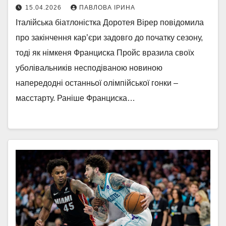
15.04.2026
ПАВЛОВА ІРИНА
Італійська біатлоністка Доротея Вірер повідомила
про закінчення кар’єри задовго до початку сезону,
тоді як німкеня Франциска Пройс вразила своїх
уболівальників несподіваною новиною
напередодні останньої олімпійської гонки –
масстарту. Раніше Франциска…