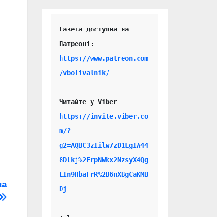
Газета доступна на 
https://www.patreon.com
/vbolivalnik/
Читайте у Viber 
https://invite.viber.co
m/?
g2=AQBC3zIilw7zD1LgIA44
8Dlkj%2FrpNWkx2NzsyX4Qg
LIn9HbaFrR%2B6nXBgCaKMB
за
Dj