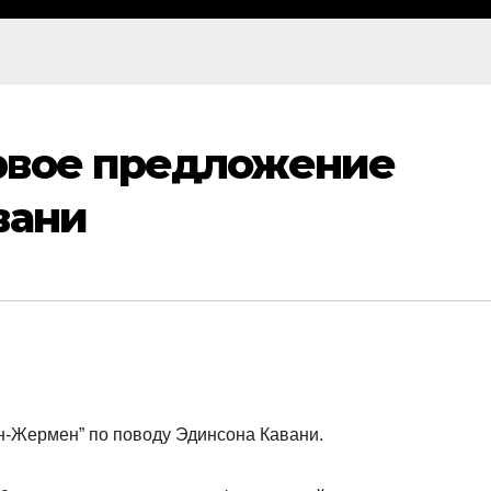
рвое предложение
вани
ен-Жермен” по поводу Эдинсона Кавани.