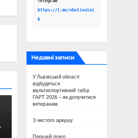
Telegram 
https://t.me/vbolivalni
k
Недавні записи
У Львівській області
відбудеться
мультиспортивний табір
ГАРТ 2026 – як долучитися
ветеранам
З чистого аркушу
Перший лідер