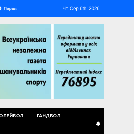
Чт. Сер 6th, 2026
й лідер
Повернення Мудрика
Втрачені ілюзії
ОЛЕЙБОЛ
ГАНДБОЛ