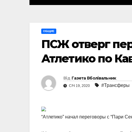
ОБЩИЕ
ПСЖ отверг пе
Атлетико по Ка
Від
Газета Вболівальник
#Трансферы
СІЧ 19, 2020
“Атлетико” начал переговоры с “Пари С