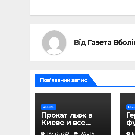
Від
Газета Вбол
Пов’язаний запис
ОБЩИЕ
ОБ
Прокат лыж в
Г
Киеве и все
ф
необходимые
дн
ГРУ 26, 2020
ГАЗЕТА
Б