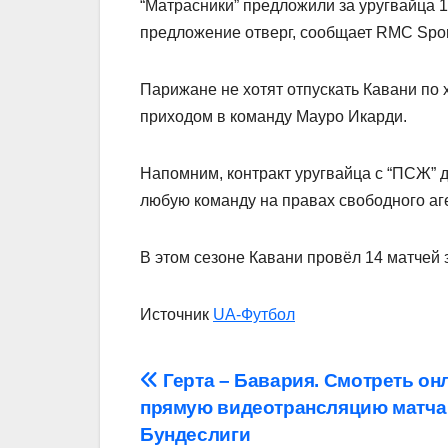
“Матрасники” предложили за уругвайца 1
предложение отверг, сообщает RMC Spor
Парижане не хотят отпускать Кавани по хо
приходом в команду Мауро Икарди.
Напомним, контракт уругвайца с “ПСЖ” д
любую команду на правах свободного аг
В этом сезоне Кавани провёл 14 матчей 
Источник
UA-Футбол
Навігація
Герта – Бавария. Смотреть он
прямую видеотрансляцию матча
записів
Бундеслиги