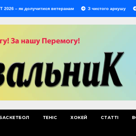
– як долучитися ветеранам
З чистого аркушу
Перши
БАСКЕТБОЛ
ТЕНІС
ХОКЕЙ
СТАТТІ
В