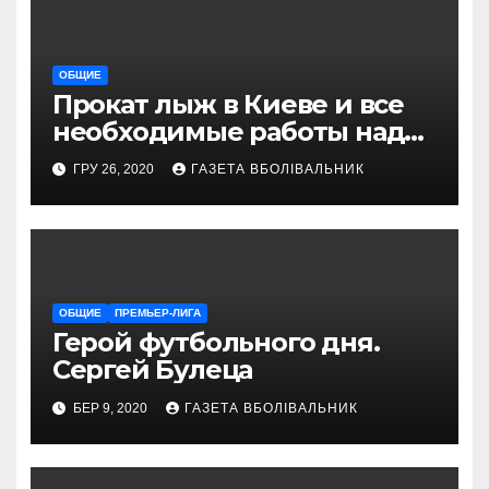
ОБЩИЕ
Прокат лыж в Киеве и все
необходимые работы над
снаряжением, которое
ГРУ 26, 2020
ГАЗЕТА ВБОЛІВАЛЬНИК
проводит магазин
«VELOPARK»
ОБЩИЕ
ПРЕМЬЕР-ЛИГА
Герой футбольного дня.
Сергей Булеца
БЕР 9, 2020
ГАЗЕТА ВБОЛІВАЛЬНИК