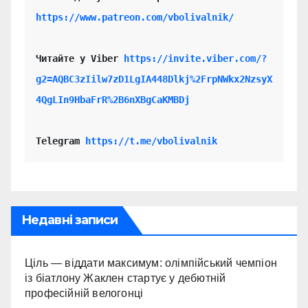
https://www.patreon.com/vbolivalnik/
Читайте у Viber 
https://invite.viber.com/?
g2=AQBC3zIilw7zD1LgIA448Dlkj%2FrpNWkx2NzsyX
4QgLIn9HbaFrR%2B6nXBgCaKMBDj
Telegram 
https://t.me/vbolivalnik
Недавні записи
Ціль — віддати максимум: олімпійський чемпіон
із біатлону Жаклен стартує у дебютній
професійній велогонці