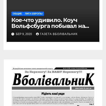
ОБЩИЕ
ЛИГА ЕВРОПЫ
Кое-что удивило. Коуч
Вольфсбурга побывал на
матче Шахтера с Колосом
БЕР 9, 2020
ГАЗЕТА ВБОЛІВАЛЬНИК