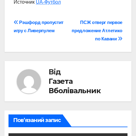
Источник
UA-Футбол
Навігація
Рэшфорд пропустит
ПСЖ отверг первое
игру с Ливерпулем
предложение Атлетико
записів
по Кавани
Від
Газета
Вболівальник
Пов’язаний запис