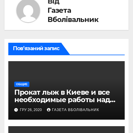
Від
Газета
Вболівальник
Пов’язаний запис
ОБЩИЕ
Прокат лыж в Киеве и все
необходимые работы над
снаряжением, которое
ГРУ 26, 2020
ГАЗЕТА ВБОЛІВАЛЬНИК
проводит магазин
«VELOPARK»