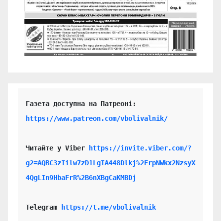
https://www.patreon.com/vbolivalnik/
Читайте у Viber 
https://invite.viber.com/?
g2=AQBC3zIilw7zD1LgIA448Dlkj%2FrpNWkx2NzsyX
4QgLIn9HbaFrR%2B6nXBgCaKMBDj
Telegram 
https://t.me/vbolivalnik