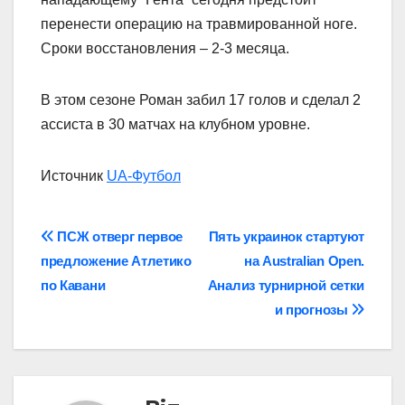
перенести операцию на травмированной ноге.
Сроки восстановления – 2-3 месяца.
В этом сезоне Роман забил 17 голов и сделал 2
ассиста в 30 матчах на клубном уровне.
Источник
UA-Футбол
Навігація
ПСЖ отверг первое
Пять украинок стартуют
предложение Атлетико
на Australian Open.
записів
по Кавани
Анализ турнирной сетки
и прогнозы