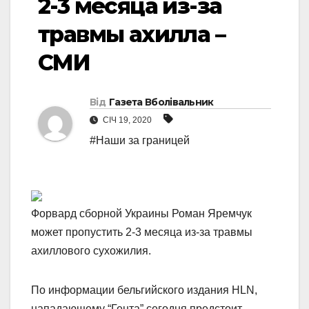
2-3 месяца из-за
травмы ахилла –
СМИ
Від
Газета Вболівальник
СІЧ 19, 2020
#Наши за границей
Форвард сборной Украины Роман Яремчук
может пропустить 2-3 месяца из-за травмы
ахиллового сухожилия.
По информации бельгийского издания HLN,
нападающему “Гента” сегодня предстоит