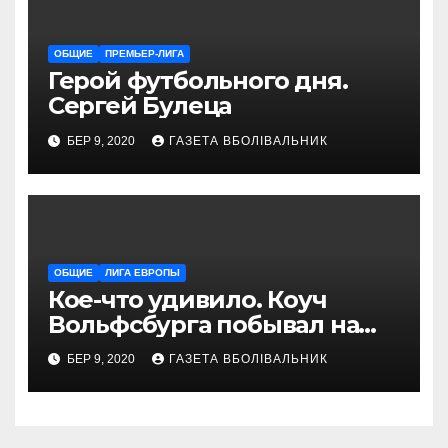
ОБЩИЕ
ПРЕМЬЕР-ЛИГА
Герой футбольного дня.
Сергей Булеца
БЕР 9, 2020
ГАЗЕТА ВБОЛІВАЛЬНИК
ОБЩИЕ
ЛИГА ЕВРОПЫ
Кое-что удивило. Коуч
Вольфсбурга побывал на
матче Шахтера с Колосом
БЕР 9, 2020
ГАЗЕТА ВБОЛІВАЛЬНИК