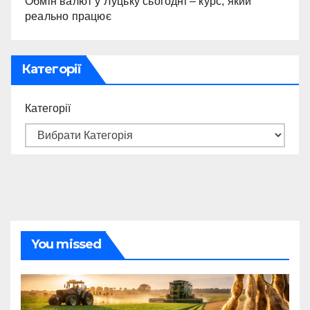
Обмін валют у Луцьку сьогодні – курс, який
реально працює
Категорії
Категорії
You missed