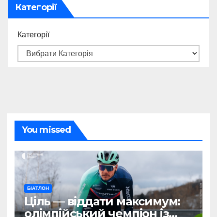
Категорії
Категорії
You missed
БІАТЛОН
Ціль — віддати максимум:
олімпійський чемпіон із