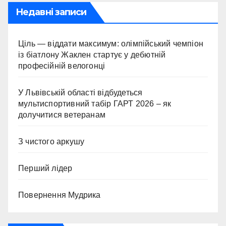
Недавні записи
Ціль — віддати максимум: олімпійський чемпіон
із біатлону Жаклен стартує у дебютній
професійній велогонці
У Львівській області відбудеться
мультиспортивний табір ГАРТ 2026 – як
долучитися ветеранам
З чистого аркушу
Перший лідер
Повернення Мудрика