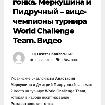
гонка. Меркушина и
Пидручный – вице-
чемпионы турнира
World Challenge
Team. Видео
Від
Газета Вболівальник
#Биатлон
ГРУ 28, 2019
Украинские биатлонисты
Анастасия
Меркушина и Дмитрий Пидручный
занимают
2 место на турнире
World Challenge Team
,
которая в народе носит название
Рождественская гонка
.