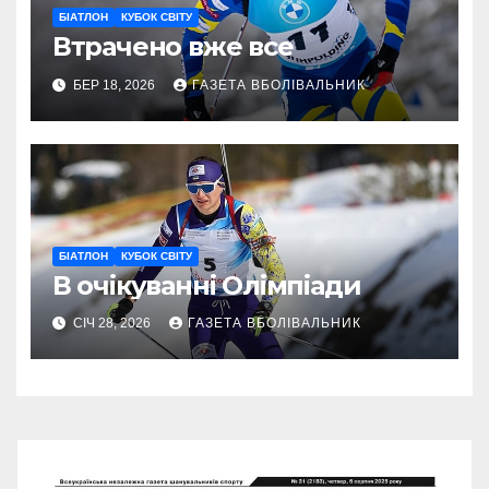
БІАТЛОН
КУБОК СВІТУ
Втрачено вже все
БЕР 18, 2026
ГАЗЕТА ВБОЛІВАЛЬНИК
БІАТЛОН
КУБОК СВІТУ
В очікуванні Олімпіади
СІЧ 28, 2026
ГАЗЕТА ВБОЛІВАЛЬНИК