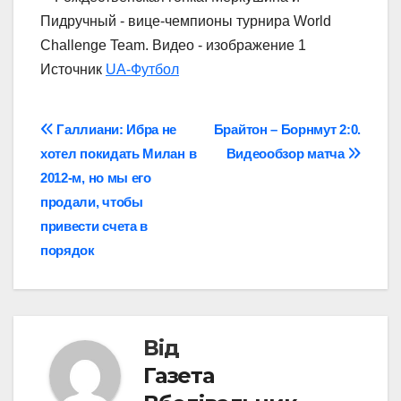
Источник
UA-Футбол
Навігація
Галлиани: Ибра не
Брайтон – Борнмут 2:0.
хотел покидать Милан в
Видеообзор матча
записів
2012-м, но мы его
продали, чтобы
привести счета в
порядок
Від
Газета