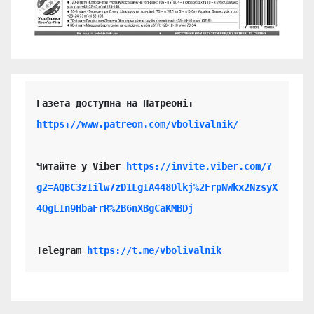
https://www.patreon.com/vbolivalnik/
Читайте у Viber 
https://invite.viber.com/?
g2=AQBC3zIilw7zD1LgIA448Dlkj%2FrpNWkx2NzsyX
4QgLIn9HbaFrR%2B6nXBgCaKMBDj
Telegram 
https://t.me/vbolivalnik