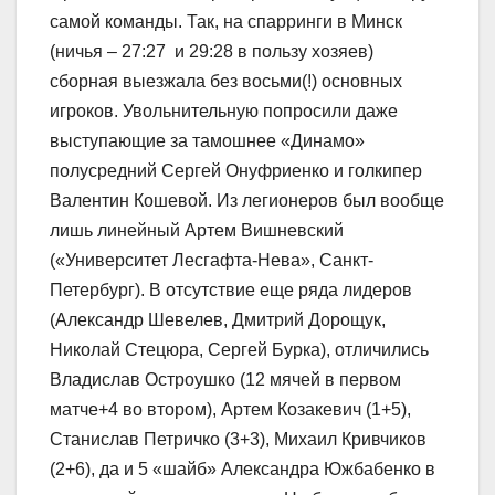
самой команды. Так, на спарринги в Минск
(ничья – 27:27 и 29:28 в пользу хозяев)
сборная выезжала без восьми(!) основных
игроков. Увольнительную попросили даже
выступающие за тамошнее «Динамо»
полусредний Сергей Онуфриенко и голкипер
Валентин Кошевой. Из легионеров был вообще
лишь линейный Артем Вишневский
(«Университет Лесгафта-Нева», Санкт-
Петербург). В отсутствие еще ряда лидеров
(Александр Шевелев, Дмитрий Дорощук,
Николай Стецюра, Сергей Бурка), отличились
Владислав Остроушко (12 мячей в первом
матче+4 во втором), Артем Козакевич (1+5),
Станислав Петричко (3+3), Михаил Кривчиков
(2+6), да и 5 «шайб» Александра Южбабенко в