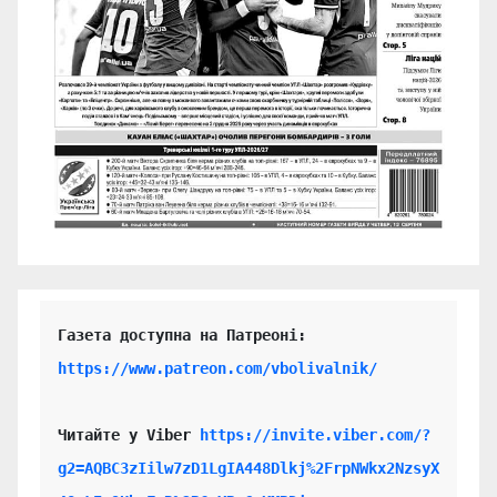
https://www.patreon.com/vbolivalnik/
Читайте у Viber 
https://invite.viber.com/?
g2=AQBC3zIilw7zD1LgIA448Dlkj%2FrpNWkx2NzsyX