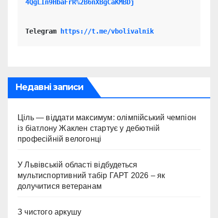
4QgLIn9HbaFrR%2B6nXBgCaKMBDj
Telegram 
https://t.me/vbolivalnik
Недавні записи
Ціль — віддати максимум: олімпійський чемпіон
із біатлону Жаклен стартує у дебютній
професійній велогонці
У Львівській області відбудеться
мультиспортивний табір ГАРТ 2026 – як
долучитися ветеранам
З чистого аркушу