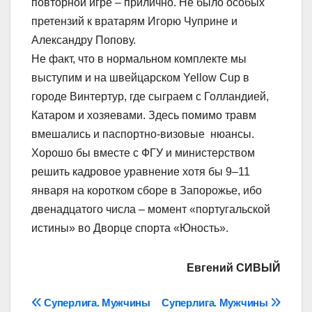
повторной игре – прилично. Не было особых
претензий к вратарям Игорю Чуприне и
Александру Попову.
Не факт, что в нормальном комплекте мы
выступим и на швейцарском Yellow Cup в
городе Винтертур, где сыграем с Голландией,
Катаром и хозяевами. Здесь помимо травм
вмешались и паспортно-визовые нюансы.
Хорошо бы вместе с ФГУ и министерством
решить кадровое уравнение хотя бы 9–11
января на коротком сборе в Запорожье, ибо
двенадцатого числа – момент «португальской
истины» во Дворце спорта «Юность».
Евгений СИВЫЙ
Навігація
Суперлига. Мужчины
Суперлига. Мужчины