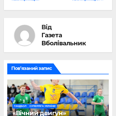
записів
Від
Газета
Вболівальник
Пов’язаний запис
ГАНДБОЛ
СУПЕРЛІГА УКРАЇНИ
«Вічний двигун»