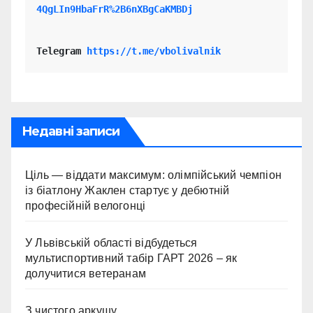
4QgLIn9HbaFrR%2B6nXBgCaKMBDj
Telegram 
https://t.me/vbolivalnik
Недавні записи
Ціль — віддати максимум: олімпійський чемпіон
із біатлону Жаклен стартує у дебютній
професійній велогонці
У Львівській області відбудеться
мультиспортивний табір ГАРТ 2026 – як
долучитися ветеранам
З чистого аркушу