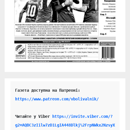
https://www.patreon.com/vbolivalnik/
Читайте у Viber 
https://invite.viber.com/?
g2=AQBC3zIilw7zD1LgIA448Dlkj%2FrpNWkx2NzsyX