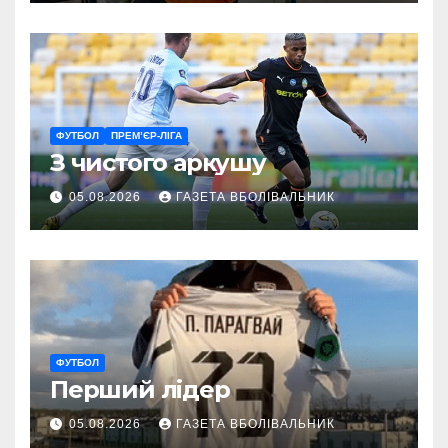
ветеранам
ФУТБОЛ
ПРЕМ’ЄР-ЛІГА
З чистого аркушу
05.08.2026
ГАЗЕТА ВБОЛІВАЛЬНИК
ФУТБОЛ
Перший лідер
05.08.2026
ГАЗЕТА ВБОЛІВАЛЬНИК