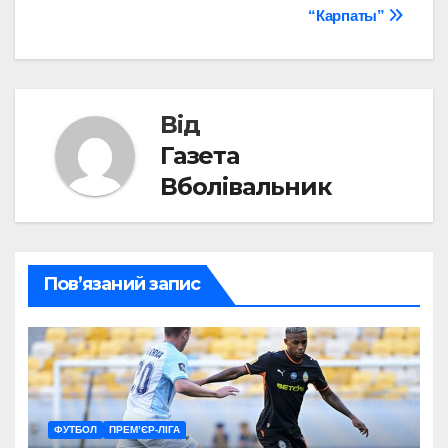
“Карпаты”
записів
Від
Газета
Вболівальник
Пов’язаний запис
ФУТБОЛ
ПРЕМ’ЄР-ЛІГА