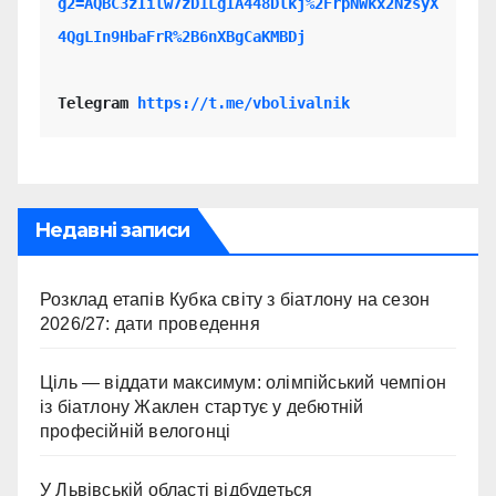
g2=AQBC3zIilw7zD1LgIA448Dlkj%2FrpNWkx2NzsyX
4QgLIn9HbaFrR%2B6nXBgCaKMBDj
Telegram 
https://t.me/vbolivalnik
Недавні записи
Розклад етапів Кубка світу з біатлону на сезон
2026/27: дати проведення
Ціль — віддати максимум: олімпійський чемпіон
із біатлону Жаклен стартує у дебютній
професійній велогонці
У Львівській області відбудеться