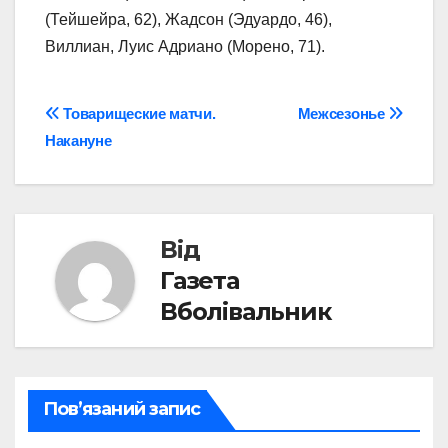
(Тейшейра, 62), Жадсон (Эдуардо, 46),
Виллиан, Луис Адриано (Морено, 71).
Навігація
Товарищеские матчи.
Межсезонье
Накануне
записів
Від
Газета
Вболівальник
Пов’язаний запис