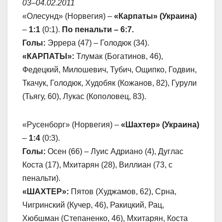
03–04.02.2011
«Олесунд» (Норвегия) –
«Карпаты» (Украина)
–
1:1
(0:1).
По пенальти – 6:7.
Голы:
Эррера (47) – Голодюк (34).
«КАРПАТЫ»:
Тлумак (Богатинов, 46),
Федецкий, Милошевич, Тубич, Ощипко, Годвин,
Ткачук, Голодюк, Худобяк (Кожанов, 82), Гурули
(Тьягу, 60), Лукас (Кополовец, 83).
«Русенборг» (Норвегия) –
«Шахтер» (Украина)
–
1:4
(0:3).
Голы:
Осен (66) – Луис Адриано (4), Дуглас
Коста (17), Мхитарян (28), Виллиан (73, с
пенальти).
«ШАХТЕР»:
Пятов (Худжамов, 62), Срна,
Чигринский (Кучер, 46), Ракицкий, Рац,
Хюбшман (Степаненко, 46), Мхитарян, Коста