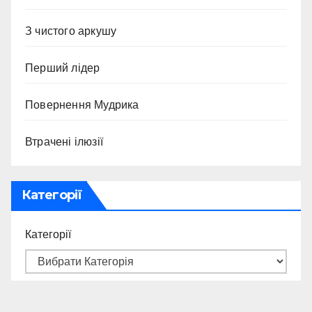
З чистого аркушу
Перший лідер
Повернення Мудрика
Втрачені ілюзії
Категорії
Категорії