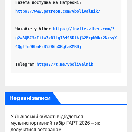
https://www.patreon.com/vbolivalnik/
Читайте у Viber 
https://invite.viber.com/?
g2=AQBC3zIilw7zD1LgIA448Dlkj%2FrpNWkx2NzsyX
4QgLIn9HbaFrR%2B6nXBgCaKMBDj
Telegram 
https://t.me/vbolivalnik
Недавні записи
У Львівській області відбудеться
мультиспортивний табір ГАРТ 2026 – як
долучитися ветеранам