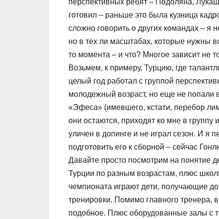
перспективных ребят – Подоляна, Лукаш
готовил – раньше это была кузница кадро
сложно говорить о других командах – я н
но в тех ли масштабах, которые нужны в
то момента – и что? Многое зависит не т
Возьмем, к примеру, Турцию, где талантл
целый год работал с группой перспекти
молодежный возраст, но еще не попали 
«Эфеса» (имевшего, кстати, перебор лими
они остаются, приходят ко мне в группу
уличен в допинге и не играл сезон. И я 
подготовить его к сборной – сейчас Гон
Давайте просто посмотрим на понятие де
Турции по разным возрастам, плюс школ
чемпионата играют дети, получающие до 
тренировки. Помимо главного тренера, в 
подобное. Плюс оборудованные залы с т