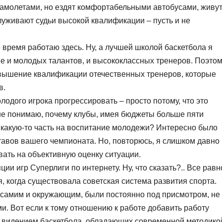
самолетами, но ездят комфортабельными автобусами, живут
луживают судьи высокой квалификации – пусть и не
е время работаю здесь. Ну, а лучшей школой баскетбола я
пе и молодых талантов, и высококлассных тренеров. Поэто
вышение квалификации отечественных тренеров, которые
в.
лодого игрока прогрессировать – просто потому, что это
 не понимаю, почему клубы, имея бюджеты больше пяти
 какую-то часть на воспитание молодежи? Интересно было
тавов вашего чемпионата. Но, повторюсь, я слишком давно
вать на объективную оценку ситуации.
ии игр Суперлиги по интернету. Ну, что сказать?.. Все равн
мя, когда существовала советская система развития спорта.
м самим и окружающим, были постоянно под присмотром, не
и. Вот если к тому отношению к работе добавить работу
 видением баскетбола, обладающих современной методико