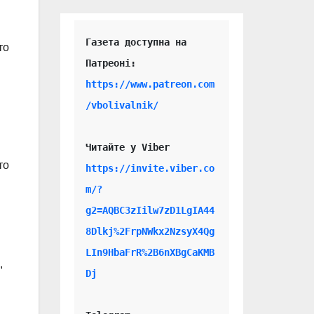
Газета доступна на 
то
https://www.patreon.com
/vbolivalnik/
Читайте у Viber 
то
https://invite.viber.co
m/?
g2=AQBC3zIilw7zD1LgIA44
8Dlkj%2FrpNWkx2NzsyX4Qg
LIn9HbaFrR%2B6nXBgCaKMB
,
Dj