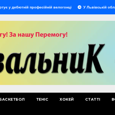
бютній професійній велогонці
У Львівській області відб
БАСКЕТБОЛ
ТЕНІС
ХОКЕЙ
СТАТТІ
В