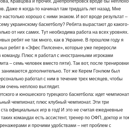
ова, Кравцова и прочих. Днепропетровск вроде бы неплохо
в. Даже я когда-то начинал там тридцать лет назад. Мне
е настолько хорошо с ними знаком. И вот вроде результат –
сему украинскому баскетболу? Ребята вырастают до какого-
олько от них самих. Тут необходима работа на всех уровнях.
ивых ребят не так много, как в Украине. В прошлом году я
вных ребят в «Эфес Пилсене», которые уже переросли
в команду. Плюс я работал с иностранными игроками
та – семь человек вместо пяти). Так вот, после тренировки
 и занимаются дополнительно. Тот же Керем Гонлюм был
персонально работал с ним в течение трех месяцев, чтобы
люм очень неплохо выглядит.
тского и юношеского турецкого баскетбола: идет чемпионат
ьный чемпионат, плюс клубный чемпионат. Эти три
ста официальных игр в год! И это не считая ежедневные
таких командах есть ассистент, тренер по ОФП, доктор и то
ренажерами и прочими удобствами – нет проблем с