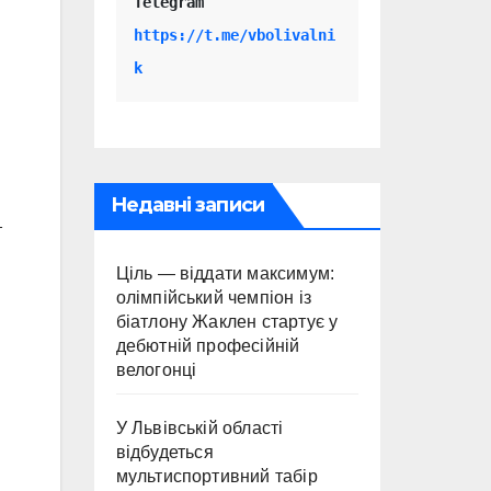
Telegram 
https://t.me/vbolivalni
k
Недавні записи
т
Ціль — віддати максимум:
олімпійський чемпіон із
біатлону Жаклен стартує у
дебютній професійній
велогонці
У Львівській області
відбудеться
мультиспортивний табір