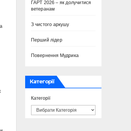
ГАРТ 2026 – як долучитися
ветеранам
З чистого аркушу
а
Перший лідер
Повернення Мудрика
Категорії
х
Категорії
ли