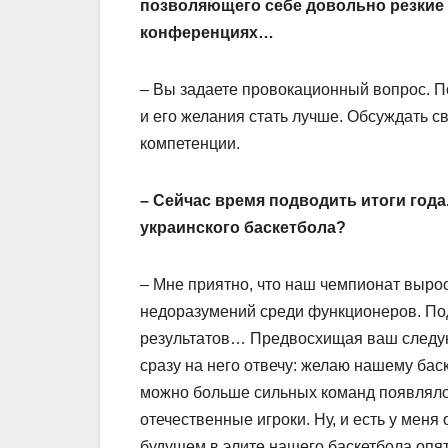
позволяющего себе довольно резкие
конференциях…
– Вы задаете провокационный вопрос. По
и его желания стать лучше. Обсуждать св
компетенции.
– Сейчас время подводить итоги года.
украинского баскетбола?
– Мне приятно, что наш чемпионат вырос
недоразумений среди функционеров. По
результатов… Предвосхищая ваш следую
сразу на него отвечу: желаю нашему бас
можно больше сильных команд появляло
отечественные игроки. Ну, и есть у мен
будущем в элите нашего баскетбола опя