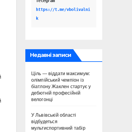
Telegram 
https://t.me/vbolivalni
k
Недавні записи
Ціль — віддати максимум:
й
олімпійський чемпіон із
біатлону Жаклен стартує у
дебютній професійній
велогонці
й
У Львівській області
відбудеться
мультиспортивний табір