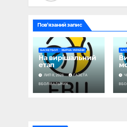
Пов’язаний запис
БАСКЕТБОЛ
ЗБІРНА УКРАЇНИ
БАС
На вирішальний
В
етап
м
ЛИП 8, 2026
ГАЗЕТА
Ч
ВБОЛІВАЛЬНИК
ВБО