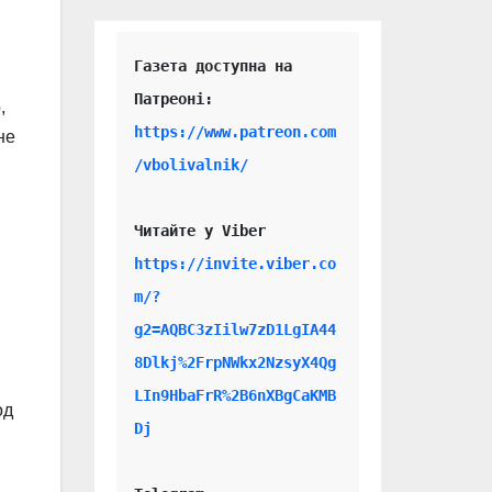
Газета доступна на 
,
https://www.patreon.com
не
/vbolivalnik/
Читайте у Viber 
https://invite.viber.co
m/?
g2=AQBC3zIilw7zD1LgIA44
8Dlkj%2FrpNWkx2NzsyX4Qg
LIn9HbaFrR%2B6nXBgCaKMB
од
Dj