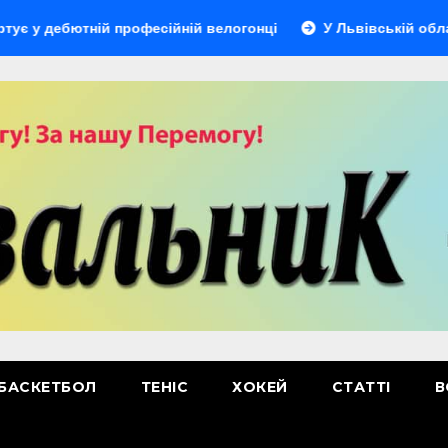
ютній професійній велогонці
У Львівській області відбу
БАСКЕТБОЛ
ТЕНІС
ХОКЕЙ
СТАТТІ
В