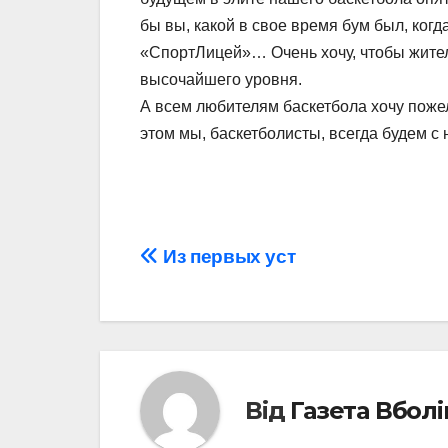
бы вы, какой в свое время бум был, когд
«СпортЛицей»… Очень хочу, чтобы жител
высочайшего уровня.
А всем любителям баскетбола хочу пожел
этом мы, баскетболисты, всегда будем с
Навігація
Из первых уст
записів
Від
Газета Вбол