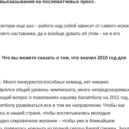
 высказывания на послематчевых пресс-
вторю еще раз – работа над собой зависит от самого игрок
оего наставника, да и вообще думать об этом – не в его
 Что вы можете сказать о том, что значил 2010 год для
. Много конкурентоспособных команд, нет никаких
днялся общий уровень чемпионата, много непредсказуемы
щий вопрос о пожеланиях нашему баскетболу на 2011 год,
кетболу развиваться все в том же направлении. Чтобы как
сь в нашей стране, чтобы воспитывались молодые
я одно сокровенное желание – чтобы уже в ближайшем
ть появилась команда из родной сердцу Белой Церкви. Зна