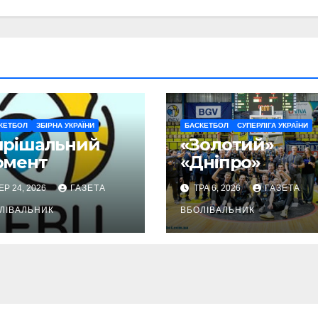
КЕТБОЛ
ЗБІРНА УКРАЇНИ
БАСКЕТБОЛ
СУПЕРЛІГА УКРАЇНИ
ирішальний
«Золотий»
омент
«Дніпро»
ЕР 24, 2026
ГАЗЕТА
ТРА 6, 2026
ГАЗЕТА
ЛІВАЛЬНИК
ВБОЛІВАЛЬНИК