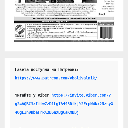
https://www.patreon.com/vbolivalnik/
Читайте у Viber 
https://invite.viber.com/?
g2=AQBC3zIilw7zD1LgIA448Dlkj%2FrpNWkx2NzsyX
4QgLIn9HbaFrR%2B6nXBgCaKMBDj