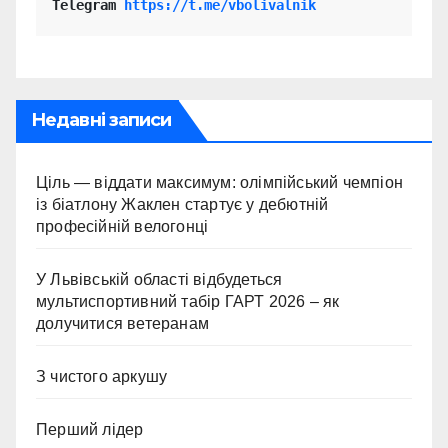
Telegram 
https://t.me/vbolivalnik
Недавні записи
Ціль — віддати максимум: олімпійський чемпіон
із біатлону Жаклен стартує у дебютній
професійній велогонці
У Львівській області відбудеться
мультиспортивний табір ГАРТ 2026 – як
долучитися ветеранам
З чистого аркушу
Перший лідер