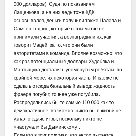
000 долларов). Судя по показаниям
Лащенкова, а на них ведь тоже КДК
основывался, деньги получили также Налепа и
Самсон Годвин, которые в том матче не
принимали участия, а вознаградили их, как
говорит Мацей, за то, что они были
авторитетами в команде. Вполне возможно, что
как раз потенциальные доллары Худобяка и
Мартыщука достались упомянутым ребятам, по
крайней мере, их некоторая часть. И как же не
сделать отсюда банальный вывод: жадность
фраера погубит, точнее уже погубила.
Распределились бы те самые 110 000 как-то
демократичнее, возможно, никто бы в жизни не
узнал о сдаче игры, поскольку никто не
«настучал» бы Дыминскому…
Если кто вдруг подумал, что автор пытается