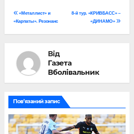
Навігація
«Металлист» и
8-й тур. «КРИВБАСС» –
«Карпаты». Резонанс
«ДИНАМО»
записів
Від
Газета
Вболівальник
Пов’язаний запис