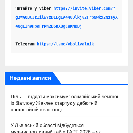
Читайте у Viber 
https://invite.viber.com/?
g2=AQBC3zIilw7zD1LgIA448Dlkj%2FrpNWkx2NzsyX
4QgLIn9HbaFrR%2B6nXBgCaKMBDj
Telegram 
https://t.me/vbolivalnik
Недавні записи
Ціль — віддати максимум: олімпійський чемпіон
із біатлону Жаклен стартує у дебютній
професійній велогонці
У Львівській області відбудеться
мультиспортивний табір ГАРТ 2026 – як