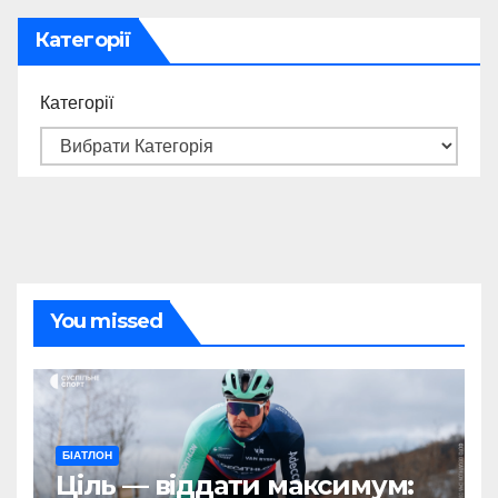
Категорії
Категорії
You missed
БІАТЛОН
Ціль — віддати максимум: