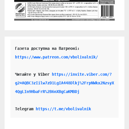
https://www.patreon.com/vbolivalnik/
Читайте у Viber 
https://invite.viber.com/?
g2=AQBC3zIilw7zD1LgIA448Dlkj%2FrpNWkx2NzsyX
4QgLIn9HbaFrR%2B6nXBgCaKMBDj
Telegram 
https://t.me/vbolivalnik