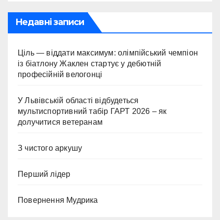
Недавні записи
Ціль — віддати максимум: олімпійський чемпіон
із біатлону Жаклен стартує у дебютній
професійній велогонці
У Львівській області відбудеться
мультиспортивний табір ГАРТ 2026 – як
долучитися ветеранам
З чистого аркушу
Перший лідер
Повернення Мудрика