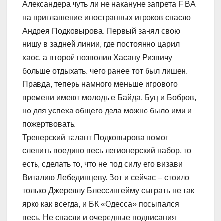
Александера чуть ли не накануне запрета FIBA
на приглашение иностранных игроков спасло
Андрея Подковырова. Первый занял свою
нишу в задней линии, где постоянно царил
хаос, а второй позволил Хасану Ризвичу
больше отдыхать, чего ранее тот был лишен.
Правда, теперь намного меньше игрового
времени имеют молодые Байда, Буц и Бобров,
но для успеха общего дела можно было ими и
пожертвовать.
Тренерский талант Подковырова помог
слепить воедино весь легионерский набор, то
есть, сделать то, что не под силу его визави
Виталию Лебединцеву. Вот и сейчас – стоило
только Джереллу Блессингейму сыграть не так
ярко как всегда, и БК «Одесса» посыпался
весь. Не спасли и очередные подписания