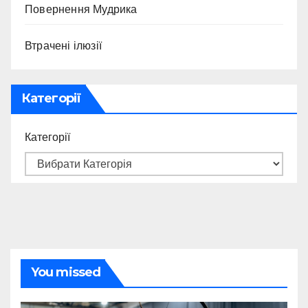
Повернення Мудрика
Втрачені ілюзії
Категорії
Категорії
You missed