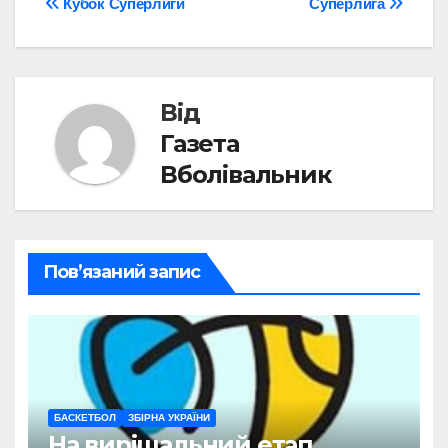
Навігація
Кубок Суперлиги
Суперлига
записів
Від
Газета
Вболівальник
Пов’язаний запис
БАСКЕТБОЛ
ЗБІРНА УКРАЇНИ
На вирішальний етап