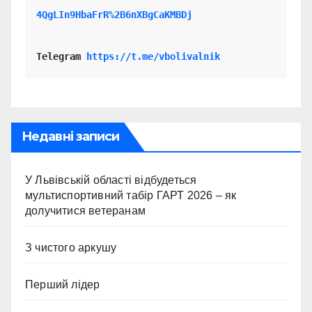
4QgLIn9HbaFrR%2B6nXBgCaKMBDj
Telegram 
https://t.me/vbolivalnik
Недавні записи
У Львівській області відбудеться
мультиспортивний табір ГАРТ 2026 – як
долучитися ветеранам
З чистого аркушу
Перший лідер