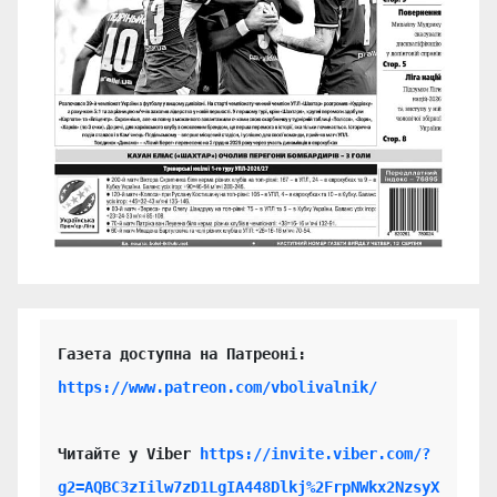
https://www.patreon.com/vbolivalnik/
Читайте у Viber 
https://invite.viber.com/?
g2=AQBC3zIilw7zD1LgIA448Dlkj%2FrpNWkx2NzsyX