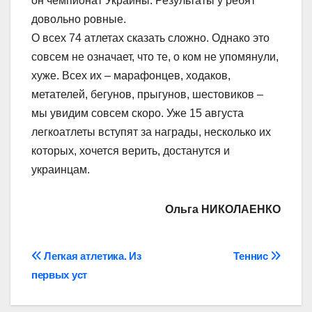
он чемпионат Украины. Результаты у ребят
довольно ровные.
О всех 74 атлетах сказать сложно. Однако это
совсем не означает, что те, о ком не упомянули,
хуже. Всех их – марафонцев, ходаков,
метателей, бегунов, прыгунов, шестовиков –
мы увидим совсем скоро. Уже 15 августа
легкоатлеты вступят за награды, несколько их
которых, хочется верить, достанутся и
украинцам.
Ольга НИКОЛАЕНКО
Навігація
Легкая атлетика. Из
Теннис
первых уст
записів