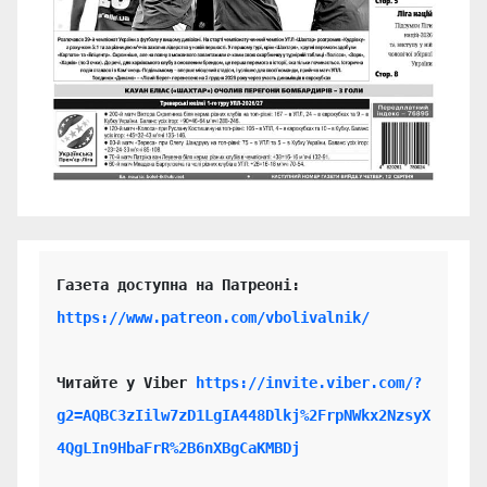
https://www.patreon.com/vbolivalnik/
Читайте у Viber 
https://invite.viber.com/?
g2=AQBC3zIilw7zD1LgIA448Dlkj%2FrpNWkx2NzsyX
4QgLIn9HbaFrR%2B6nXBgCaKMBDj