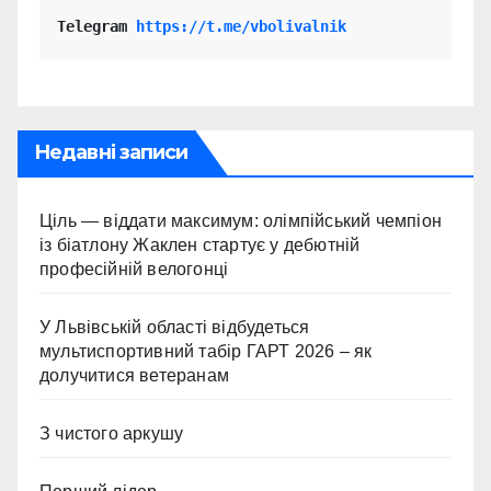
Telegram 
https://t.me/vbolivalnik
Недавні записи
Ціль — віддати максимум: олімпійський чемпіон
із біатлону Жаклен стартує у дебютній
професійній велогонці
У Львівській області відбудеться
мультиспортивний табір ГАРТ 2026 – як
долучитися ветеранам
З чистого аркушу