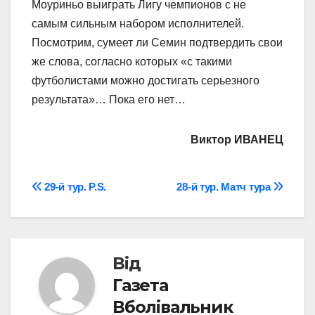
Моуриньо выиграть Лигу чемпионов с не
самым сильным набором исполнителей.
Посмотрим, сумеет ли Семин подтвердить свои
же слова, согласно которых «с такими
футболистами можно достигать серьезного
результата»… Пока его нет…
Виктор ИВАНЕЦ
Навігація
29-й тур. P.S.
28-й тур. Матч тура
записів
Від
Газета
Вболівальник