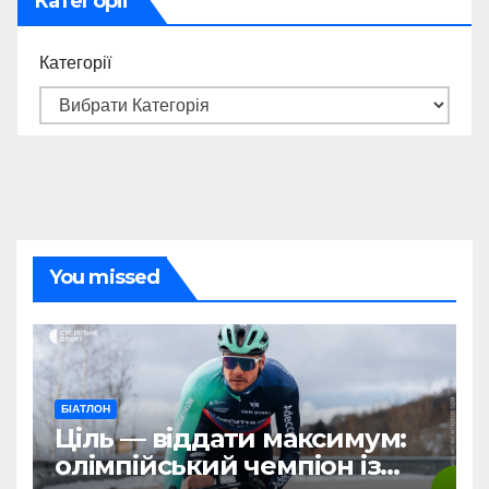
Категорії
Категорії
You missed
БІАТЛОН
Ціль — віддати максимум:
олімпійський чемпіон із