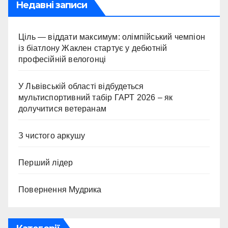
Недавні записи
Ціль — віддати максимум: олімпійський чемпіон
із біатлону Жаклен стартує у дебютній
професійній велогонці
У Львівській області відбудеться
мультиспортивний табір ГАРТ 2026 – як
долучитися ветеранам
З чистого аркушу
Перший лідер
Повернення Мудрика