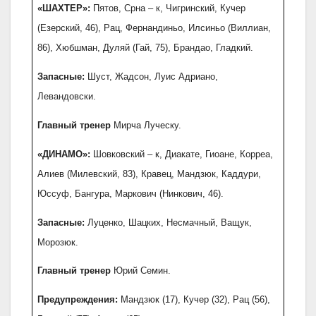
«ШАХТЕР»:
Пятов, Срна – к, Чигринский, Кучер
(Езерский, 46), Рац, Фернандиньо, Илсиньо (Виллиан,
86), Хюбшман, Дуляй (Гай, 75), Брандао, Гладкий.
Запасные:
Шуст, Жадсон, Луис Адриано,
Левандовски.
Главный тренер
Мирча Луческу.
«ДИНАМО»:
Шовковский – к, Диакате, Гиоане, Корреа,
Алиев (Милевский, 83), Кравец, Мандзюк, Каддури,
Юссуф, Бангура, Маркович (Нинкович, 46).
Запасные:
Луценко, Шацких, Несмачный, Ващук,
Морозюк.
Главный тренер
Юрий Семин.
Предупреждения:
Мандзюк (17), Кучер (32), Рац (56),