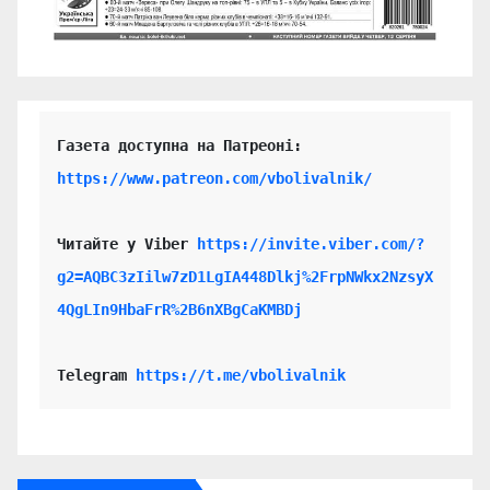
https://www.patreon.com/vbolivalnik/
Читайте у Viber 
https://invite.viber.com/?
g2=AQBC3zIilw7zD1LgIA448Dlkj%2FrpNWkx2NzsyX
4QgLIn9HbaFrR%2B6nXBgCaKMBDj
Telegram 
https://t.me/vbolivalnik