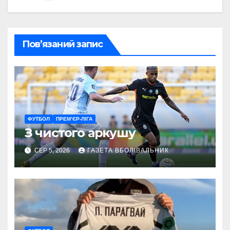
Пов’язаний запис
ФУТБОЛ
ПРЕМ’ЄР-ЛІГА
З чистого аркушу
СЕР 5, 2026
ГАЗЕТА ВБОЛІВАЛЬНИК