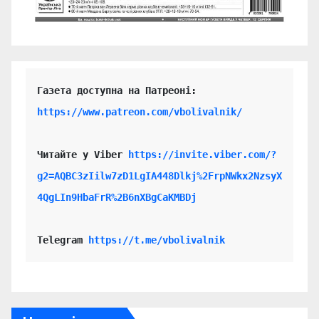
https://www.patreon.com/vbolivalnik/
Читайте у Viber 
https://invite.viber.com/?
g2=AQBC3zIilw7zD1LgIA448Dlkj%2FrpNWkx2NzsyX
4QgLIn9HbaFrR%2B6nXBgCaKMBDj
Telegram 
https://t.me/vbolivalnik