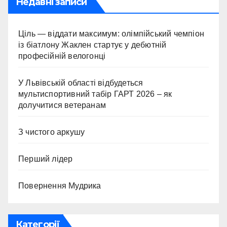
Недавні записи
Ціль — віддати максимум: олімпійський чемпіон
із біатлону Жаклен стартує у дебютній
професійній велогонці
У Львівській області відбудеться
мультиспортивний табір ГАРТ 2026 – як
долучитися ветеранам
З чистого аркушу
Перший лідер
Повернення Мудрика
Категорії