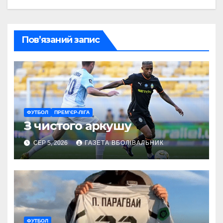
Пов’язаний запис
ФУТБОЛ
ПРЕМ’ЄР-ЛІГА
З чистого аркушу
СЕР 5, 2026
ГАЗЕТА ВБОЛІВАЛЬНИК
ФУТБОЛ