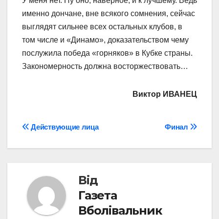
У меня нет. Ну оно, наверное, и к лучшему. Ведь
именно дончане, вне всякого сомнения, сейчас
выглядят сильнее всех остальных клубов, в
том числе и «Динамо», доказательством чему
послужила победа «горняков» в Кубке страны.
Закономерность должна восторжествовать…
Виктор ИВАНЕЦ
Навігація
Действующие лица
Финал
записів
Від
Газета
Вболівальник