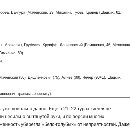
орреа, Бангура (Милевский, 29, Михалик, Гусев, Кравец (Шацких, 81,
 к, Аракелян, Грубелич, Круифф, Даниловский (Романенко, 46, Мелконя
Тимченко, 80).
н.
илевский (50), Дишленкович (75), Алиев (88), Чечер (90+1), Шацких
нанесения травмы сопернику).
сь уже довольно давно. Еще в 21–22 турах киевляне
ии несильно вытянутой руки, и по версии многих
оженность уберегла «бело-голубых» от неприятностей. Даже