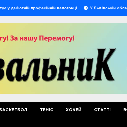
тній професійній велогонці
У Львівській області відбуд
БАСКЕТБОЛ
ТЕНІС
ХОКЕЙ
СТАТТІ
В