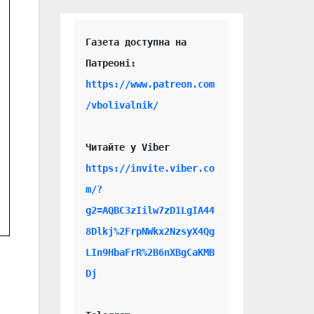
Газета доступна на 
https://www.patreon.com
/vbolivalnik/
н
Читайте у Viber 
https://invite.viber.co
m/?
g2=AQBC3zIilw7zD1LgIA44
8Dlkj%2FrpNWkx2NzsyX4Qg
LIn9HbaFrR%2B6nXBgCaKMB
Dj