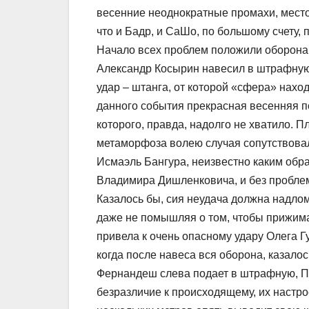
весенние неоднократные промахи, место
что и Бадр, и СаШо, по большому счету, 
Начало всех проблем положили оборона 
Александр Косырин навесил в штрафную
удар – штанга, от которой «сфера» нахо
данного события прекрасная весенняя 
которого, правда, надолго не хватило. 
метаморфоза волею случая сопутствовал
Исмаэль Бангура, неизвестно каким обр
Владимира Дишленковича, и без проблем 
Казалось бы, сия неудача должна надлом
даже не помышляя о том, чтобы прижима
привела к очень опасному удару Олега Г
когда после навеса вся оборона, казалос
Фернандеш слева подает в штрафную, П
безразличие к происходящему, их настро