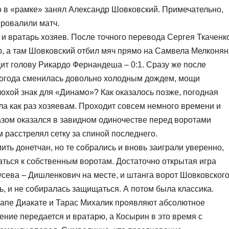
 в «рамке» занял Александр Шовковский. Примечательно,
провалили матч.
и вратарь хозяев. После точного перевода Сергея Ткаченк
, а там Шовковский отбил мяч прямо на Самвела Мелконян
дит голову Рикардо Фернандеша – 0:1. Сразу же после
погода сменилась довольно холодным дождем, мощи
Плохой знак для «Динамо»? Как оказалось позже, погодная
а как раз хозяевам. Проходит совсем немного времени и
азом оказался в завидном одиночестве перед воротами
расстрелял сетку за спиной последнего.
ить донетчан, но те собрались и вновь заиграли уверенно,
ться к собственным воротам. Достаточно открытая игра
усева – Дишленкович на месте, и штанга ворот Шовковского
ь, и не собиралась защищаться. А потом была классика.
апе Диакате и Тарас Михалик проявляют абсолютное
ение передается и вратарю, а Косырин в это время с