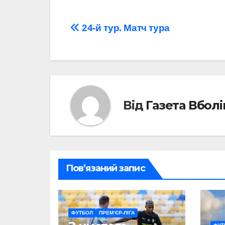
Навігація
24-й тур. Матч тура
записів
Від
Газета Вбол
Пов’язаний запис
ФУТБОЛ
ПРЕМ’ЄР-ЛІГА