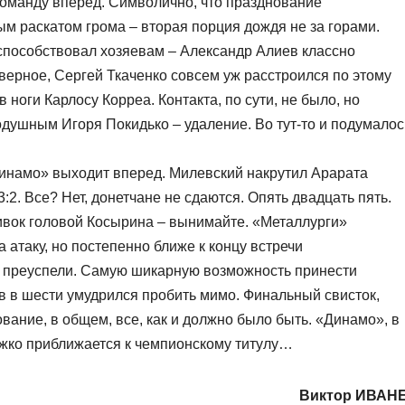
команду вперед. Символично, что празднование
м раскатом грома – вторая порция дождя не за горами.
способствовал хозяевам – Александр Алиев классно
верное, Сергей Ткаченко совсем уж расстроился по этому
 ноги Карлосу Корреа. Контакта, по сути, не было, но
душным Игоря Покидько – удаление. Во тут-то и подумалос
инамо» выходит вперед. Милевский накрутил Арарата
2. Все? Нет, донетчане не сдаются. Опять двадцать пять.
кивок головой Косырина – вынимайте. «Металлурги»
 атаку, но постепенно ближе к концу встречи
и преуспели. Самую шикарную возможность принести
в в шести умудрился пробить мимо. Финальный свисток,
вание, в общем, все, как и должно было быть. «Динамо», в
жко приближается к чемпионскому титулу…
Виктор ИВАН