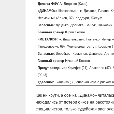
Делегат ФФУ
А. Биденко (Киев).
«ДИНАМО»:
Шовковский – к, Диакате, Гиоане, К
Несмачный (Алиев, 32), Каддури, Юссуф.
Запасные:
Луценко, Допилка, Ващук, Нинкович.
Главный тренер
Юрий Семин.
«МЕТАЛЛУРГ»:
Дишленкович, Ткаченко, Чечер –
(Гвозденович, 69), Фернандеш, Булут, Косырин (
Запасные:
Воробьев, Касьянов, Данилов, Аилто
Главный тренер
Николай Костов.
Предупреждения:
Круифф (21), Аракелян (47), М
(90+3).
Удаление:
Ткаченко (50, опасная игра с риском 
Как ни крути, а осечка «Динамо» читала
находились от потери очков на расстоян
специалистов, только судейская распол