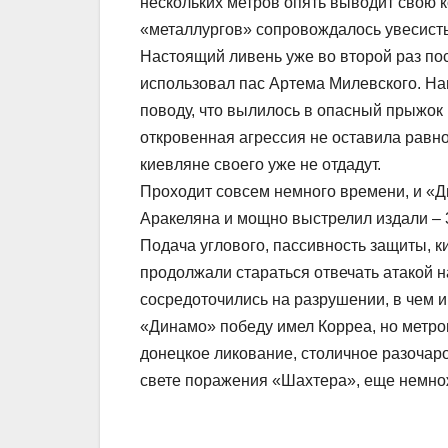
нескольких метров опять выводит свою 
«металлургов» сопровождалось увесисты
Настоящий ливень уже во второй раз по
использовал пас Артема Милевского. На
поводу, что вылилось в опасный прыжок в
откровенная агрессия не оставила равно
киевляне своего уже не отдадут.
Проходит совсем немного времени, и «Д
Аракеляна и мощно выстрелил издали – 3:
Подача углового, пассивность защиты, 
продолжали стараться отвечать атакой на
сосредоточились на разрушении, в чем 
«Динамо» победу имел Корреа, но метро
донецкое ликование, столичное разочаро
свете поражения «Шахтера», еще немно