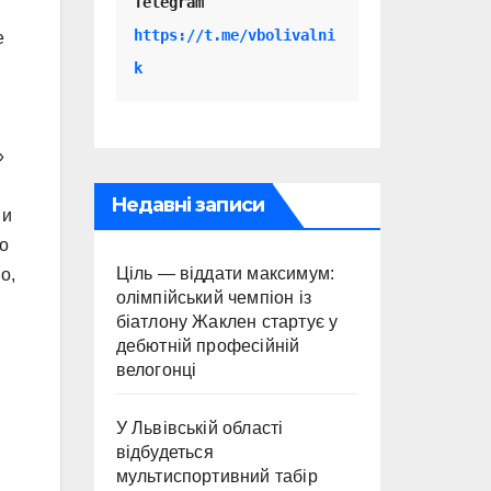
Telegram 
https://t.me/vbolivalni
е
k
»
Недавні записи
 и
о
Ціль — віддати максимум:
о,
олімпійський чемпіон із
біатлону Жаклен стартує у
дебютній професійній
велогонці
У Львівській області
відбудеться
мультиспортивний табір