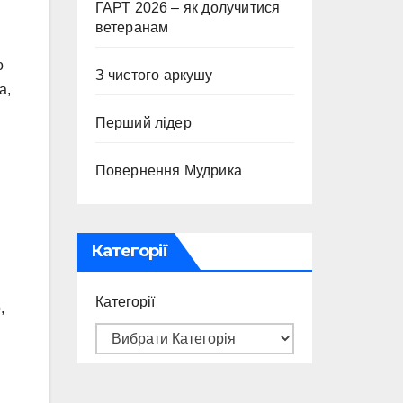
ГАРТ 2026 – як долучитися
ветеранам
о
З чистого аркушу
а,
Перший лідер
Повернення Мудрика
Категорії
Категорії
,