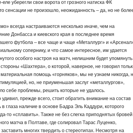
еле уберегли свои ворота от грозного натиска ФК
то сенсации не произошло, неожиданность – да, но не боле
амо» всегда настраиваются несколько иначе, чем на
яние Донбасса и киевского края в последнее время
нашего футбола – все чаще и чаще «Металлург» и «Арсенал
альному сопернику, и что самое интересное, им удается
утого особого настроя на матч, нелишним будет упомянуть
стороны «Шахтера», о которой, наверное, не говорил тольк
материальная помощь «горняков», мы не узнаем никогда, н
 стимуляцией, но, не приуменьшая заслуг «металлургов»,
ло себе проблемы, решить которые не удалось.
 удивил, прежде всего, стоит обратить внимание на состав
 в глаза наличие в основе Бадра Эль Каддури, которого
да-то «сплавить». Также не без слегка приподнятых бровей
ого матча в Полтаве, где солировал Тарас Луценко,
заставить многих твердить о стереотипах. Несмотря на