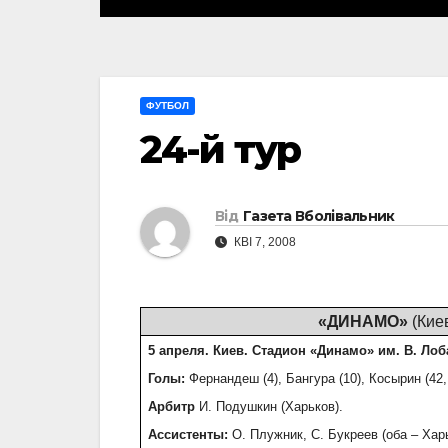
ФУТБОЛ
24-й тур
Від
Газета Вболівальник
КВІ 7, 2008
«ДИНАМО»
(Кие
5 апреля. Киев. Стадион «Динамо» им. В. Лоба
Голы:
Фернандеш (4), Бангура (10), Косырин (42, 
Арбитр
И. Подушкин (Харьков).
Ассистенты:
О. Плужник, С. Букреев (оба – Харь