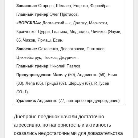
Запасные:
Старцев, Шелаев, Ещенко, Феррейра.
Главный тренер
Олег Протасов.
«ВОРСКЛА»:
Долганский – к, Даллку, Маркоски,
Кравченко, Цурри, Главина, Медведев, Чичиков (Янузи,
65, Чижов, Ярмаш, Есин.
Запасные:
Остапенко, Деспотовски, Платонов,
Цихмейструк, Песков, Джуричич.
Главный тренер
Николай Павлов.
Предупреждения:
Мазилу (50), Андриенко (59), Есин
(83), Лепа (85), Грицай (87), Шершун (87), Р. Гусев
(90+1).
Удаление:
Андриенко (77, повторное предупреждение).
Днепряне поединок начали достаточно
агрессивно, но напористость и активность
оказались недостаточными для доказательства