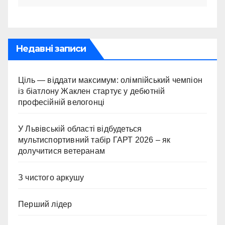
Недавні записи
Ціль — віддати максимум: олімпійський чемпіон
із біатлону Жаклен стартує у дебютній
професійній велогонці
У Львівській області відбудеться
мультиспортивний табір ГАРТ 2026 – як
долучитися ветеранам
З чистого аркушу
Перший лідер