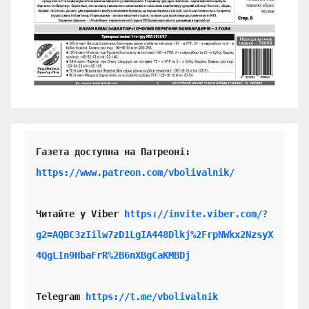
https://www.patreon.com/vbolivalnik/
Читайте у Viber 
https://invite.viber.com/?
g2=AQBC3zIilw7zD1LgIA448Dlkj%2FrpNWkx2NzsyX
4QgLIn9HbaFrR%2B6nXBgCaKMBDj
Telegram 
https://t.me/vbolivalnik