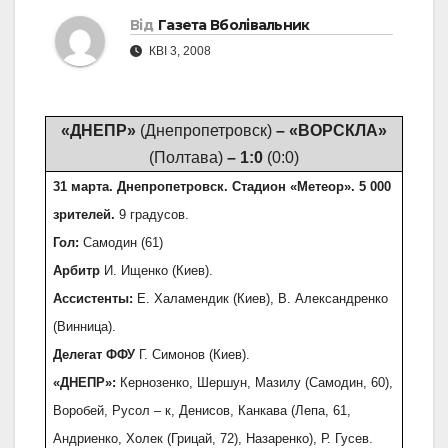
Від
Газета Вболівальник
КВІ 3, 2008
«ДНЕПР»
(Днепропетровск)
– «ВОРСКЛА»
(Полтава)
– 1:0
(0:0)
31 марта. Днепропетровск. Стадион «Метеор». 5 000
зрителей.
9 градусов.
Гол:
Самодин (61)
Арбитр
И. Ищенко (Киев).
Ассистенты:
Е. Халамендик (Киев), В. Александренко
(Винница).
Делегат ФФУ
Г. Симонов (Киев).
«ДНЕПР»:
Кернозенко, Шершун, Мазилу (Самодин, 60),
Воробей, Русол – к, Денисов, Канкава (Лепа, 61,
Андриенко, Холек (Грицай, 72), Назаренко), Р. Гусев.