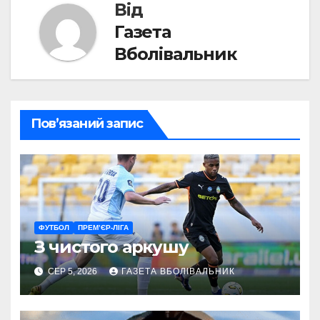
Від
Газета
Вболівальник
Пов’язаний запис
ФУТБОЛ
ПРЕМ’ЄР-ЛІГА
З чистого аркушу
СЕР 5, 2026
ГАЗЕТА ВБОЛІВАЛЬНИК