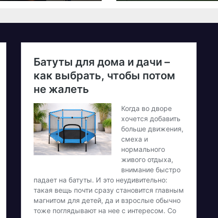
26 – як
олучитися
етеранам