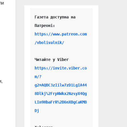
ли
Газета доступна на 
https://www.patreon.com
/vbolivalnik/
Читайте у Viber 
https://invite.viber.co
m/?
и,
g2=AQBC3zIilw7zD1LgIA44
8Dlkj%2FrpNWkx2NzsyX4Qg
LIn9HbaFrR%2B6nXBgCaKMB
Dj