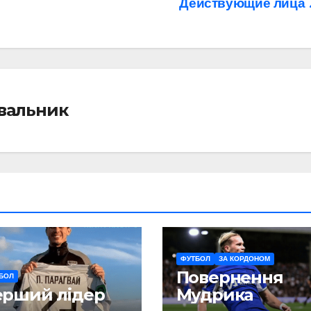
Действующие лица
івальник
ФУТБОЛ
ЗА КОРДОНОМ
Повернення
БОЛ
ерший лідер
Мудрика