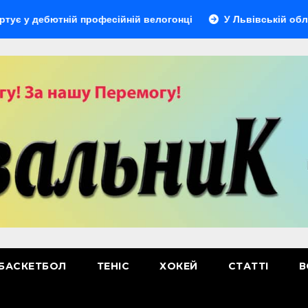
бютній професійній велогонці
У Львівській області відб
БАСКЕТБОЛ
ТЕНІС
ХОКЕЙ
СТАТТІ
В