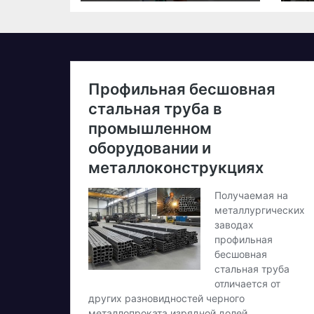
стартує у
20
дебютній
д
професійній
в
велогонці