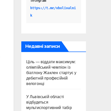
Telegram 
https://t.me/vbolivalni
k
Недавні записи
»
Ціль — віддати максимум:
олімпійський чемпіон із
біатлону Жаклен стартує у
.
дебютній професійній
велогонці
У Львівській області
відбудеться
мультиспортивний табір