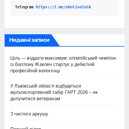
Telegram 
https://t.me/vbolivalnik
Недавні записи
Ціль — віддати максимум: олімпійський чемпіон
із біатлону Жаклен стартує у дебютній
професійній велогонці
У Львівській області відбудеться
мультиспортивний табір ГАРТ 2026 – як
долучитися ветеранам
З чистого аркушу