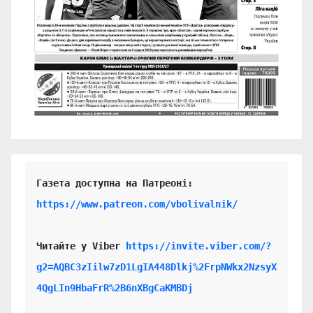
https://www.patreon.com/vbolivalnik/
Читайте у Viber 
https://invite.viber.com/?
g2=AQBC3zIilw7zD1LgIA448Dlkj%2FrpNWkx2NzsyX
4QgLIn9HbaFrR%2B6nXBgCaKMBDj