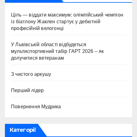
Ціль — віддати максимум: олімпійський чемпіон
із біатлону Жаклен стартує у дебютній
професійній велогонці
У Львівській області відбудеться
мультиспортивний табір ГАРТ 2026 – як
долучитися ветеранам
З чистого аркушу
Перший лідер
Повернення Мудрика
Категорії