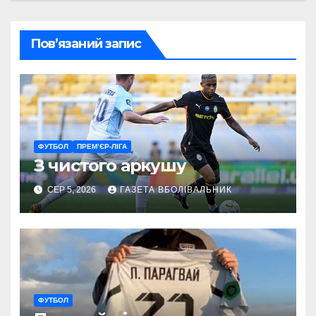
Пов’язаний запис
ФУТБОЛ
ПРЕМ’ЄР-ЛІГА
З чистого аркушу
СЕР 5, 2026
ГАЗЕТА ВБОЛІВАЛЬНИК
ФУТБОЛ