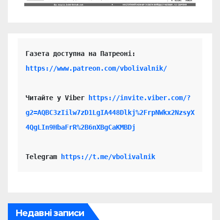
https://www.patreon.com/vbolivalnik/
Читайте у Viber 
https://invite.viber.com/?
g2=AQBC3zIilw7zD1LgIA448Dlkj%2FrpNWkx2NzsyX
4QgLIn9HbaFrR%2B6nXBgCaKMBDj
Telegram 
https://t.me/vbolivalnik
Недавні записи