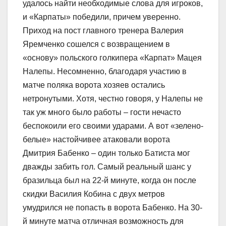
удалось найти необходимые слова для игроков,
и «Карпаты» победили, причем уверенно.
Приход на пост главного тренера Валерия
Яремченко сошелся с возвращением в
«основу» польского голкипера «Карпат» Мацея
Налепы. Несомненно, благодаря участию в
матче поляка ворота хозяев остались
нетронутыми. Хотя, честно говоря, у Налепы не
так уж много было работы – гости нечасто
беспокоили его своими ударами. А вот «зелено-
белые» настойчивее атаковали ворота
Дмитрия Бабенко – один только Батиста мог
дважды забить гол. Самый реальный шанс у
бразильца был на 22-й минуте, когда он после
скидки Василия Кобина с двух метров
умудрился не попасть в ворота Бабенко. На 30-
й минуте матча отличная возможность для