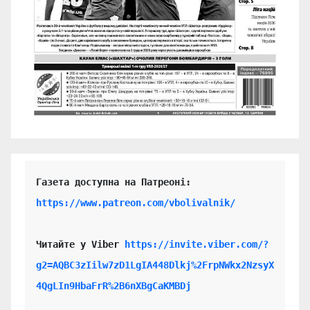
https://www.patreon.com/vbolivalnik/
Читайте у Viber 
https://invite.viber.com/?
g2=AQBC3zIilw7zD1LgIA448Dlkj%2FrpNWkx2NzsyX
4QgLIn9HbaFrR%2B6nXBgCaKMBDj