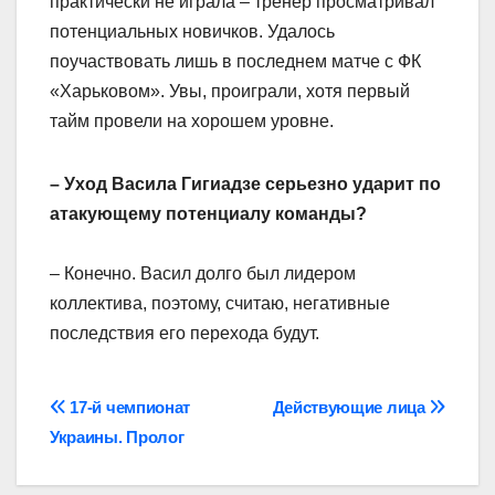
практически не играла – тренер просматривал
потенциальных новичков. Удалось
поучаствовать лишь в последнем матче с ФК
«Харьковом». Увы, проиграли, хотя первый
тайм провели на хорошем уровне.
– Уход Васила Гигиадзе серьезно ударит по
атакующему потенциалу команды?
– Конечно. Васил долго был лидером
коллектива, поэтому, считаю, негативные
последствия его перехода будут.
Навігація
17-й чемпионат
Действующие лица
Украины. Пролог
записів