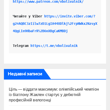
https://www.patreon.com/vbolivalnik/
Читайте у Viber 
https://invite.viber.com/?
g2=AQBC3zIilw7zD1LgIA448Dlkj%2FrpNWkx2NzsyX
4QgLIn9HbaFrR%2B6nXBgCaKMBDj
Telegram 
https://t.me/vbolivalnik
Недавні записи
Ціль — віддати максимум: олімпійський чемпіон
із біатлону Жаклен стартує у дебютній
професійній велогонці