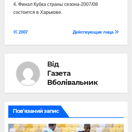
4. Финал Кубка страны сезона-2007/08
состоится в Харькове.
Навігація
2007
Действующие лица
записів
Від
Газета
Вболівальник
Пов’язаний запис