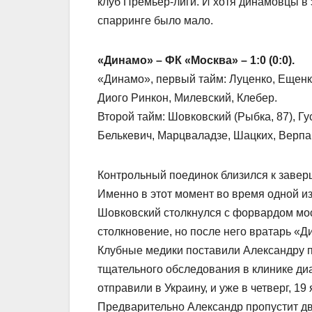
клуб Премьер-лиги. И хотя динамовцы в
спарринге было мало.
«Динамо» – ФК «Москва» – 1:0 (0:0).
«Динамо», первый тайм: Луценко, Ещенко
Диого Ринкон, Милевский, Клебер.
Второй тайм: Шовковский (Рыбка, 87), Г
Белькевич, Марцваладзе, Шацких, Верпа
Контрольный поединок близился к завер
Именно в этот момент во время одной и
Шовковский столкнулся с форвардом мо
столкновение, но после него вратарь «Д
Клубные медики поставили Александру п
тщательного обследования в клинике ди
отправили в Украину, и уже в четверг, 1
Предварительно Александр пропустит два