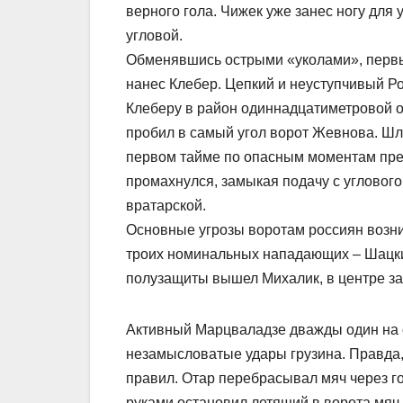
верного гола. Чижек уже занес ногу для 
угловой.
Обменявшись острыми «уколами», первый
нанес Клебер. Цепкий и неуступчивый Р
Клеберу в район одиннадцатиметровой от
пробил в самый угол ворот Жевнова. Шла
первом тайме по опасным моментам пре
промахнулся, замыкая подачу с углового
вратарской.
Основные угрозы воротам россиян возни
троих номинальных нападающих – Шацки
полузащиты вышел Михалик, в центре за
Активный Марцваладзе дважды один на о
незамысловатые удары грузина. Правда
правил. Отар перебрасывал мяч через го
руками остановил летящий в ворота мяч