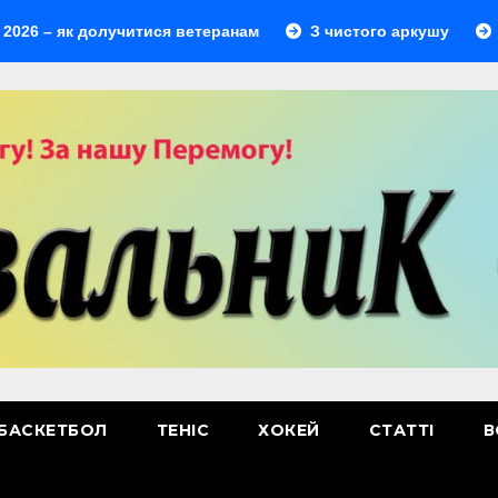
к долучитися ветеранам
З чистого аркушу
Перший л
БАСКЕТБОЛ
ТЕНІС
ХОКЕЙ
СТАТТІ
В