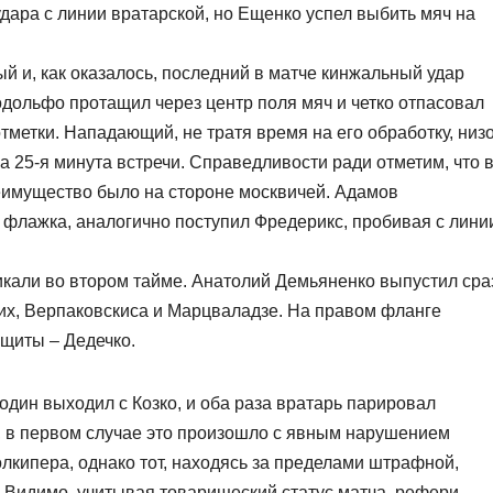
удара с линии вратарской, но Ещенко успел выбить мяч на
 и, как оказалось, последний в матче кинжальный удар
одольфо протащил через центр поля мяч и четко отпасовал
метки. Нападающий, не тратя время на его обработку, низ
 25-я минута встречи. Справедливости ради отметим, что 
имущество было на стороне москвичей. Адамов
 флажка, аналогично поступил Фредерикс, пробивая с лини
кали во втором тайме. Анатолий Демьяненко выпустил сра
х, Верпаковскиса и Марцваладзе. На правом фланге
щиты – Дедечко.
дин выходил с Козко, и оба раза вратарь парировал
, в первом случае это произошло с явным нарушением
лкипера, однако тот, находясь за пределами штрафной,
. Видимо, учитывая товарищеский статус матча, рефери