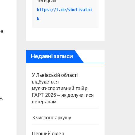
Telegram 
https://t.me/vbolivalni
k
ра
Недавні записи
У Львівській області
відбудеться
мультиспортивний табір
ГАРТ 2026 – як долучитися
».
ветеранам
З чистого аркушу
Перший лідер