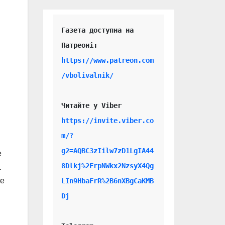
Газета доступна на 
https://www.patreon.com
/vbolivalnik/
Читайте у Viber 
https://invite.viber.co
m/?
g2=AQBC3zIilw7zD1LgIA44
е
8Dlkj%2FrpNWkx2NzsyX4Qg
.
ее
LIn9HbaFrR%2B6nXBgCaKMB
Dj