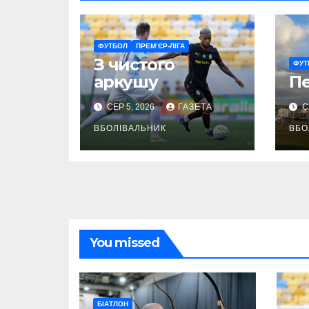
ФУТБОЛ
ПРЕМ’ЄР-ЛІГА
З чистого
ФУТ
аркушу
П
СЕР 5, 2026
ГАЗЕТА
С
ВБОЛІВАЛЬНИК
ВБО
You missed
БІАТЛОН