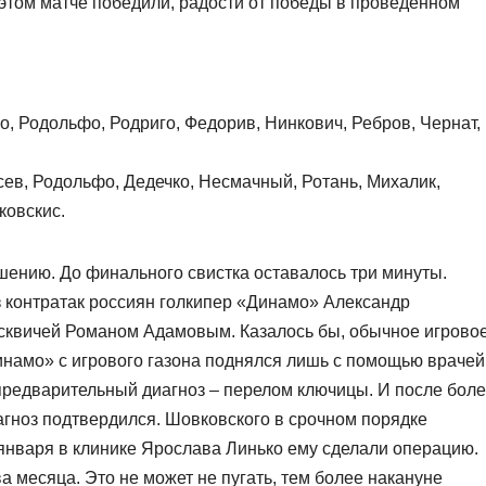
 этом матче победили, радости от победы в проведенном
, Родольфо, Родриго, Федорив, Нинкович, Ребров, Чернат,
усев, Родольфо, Дедечко, Несмачный, Ротань, Михалик,
ковскис.
шению. До финального свистка оставалось три минуты.
з контратак россиян голкипер «Динамо» Александр
сквичей Романом Адамовым. Казалось бы, обычное игрово
инамо» с игрового газона поднялся лишь с помощью врачей
редварительный диагноз – перелом ключицы. И после бол
агноз подтвердился. Шовковского в срочном порядке
9 января в клинике Ярослава Линько ему сделали операцию.
 месяца. Это не может не пугать, тем более накануне