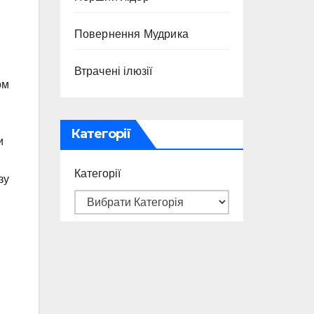
Повернення Мудрика
Втрачені ілюзії
ом
в
Категорії
и
Категорії
зу