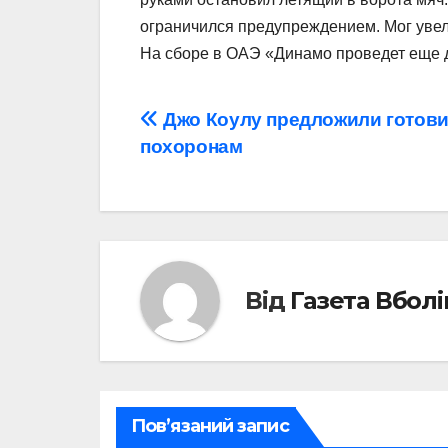
ограничился предупреждением. Мог увели
На сборе в ОАЭ «Динамо проведет еще дв
Навігація
Джо Коулу предложили готови
похоронам
записів
Від
Газета Вбол
Пов’язаний запис