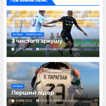
Пов’язаний запис
ФУТБОЛ
ПРЕМ’ЄР-ЛІГА
З чистого аркушу
СЕР 5, 2026
ГАЗЕТА ВБОЛІВАЛЬНИК
ФУТБОЛ
Перший лідер
СЕР 5, 2026
ГАЗЕТА ВБОЛІВАЛЬНИК