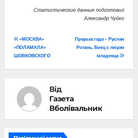
Статистические данные подготовил
Александр Чуйко
Навігація
«МОСКВА»
Прорыв года – Руслан
«ПОЛАМАЛА»
Ротань. Боец с лицом
записів
ШОВКОВСКОГО
младенца
Від
Газета
Вболівальник