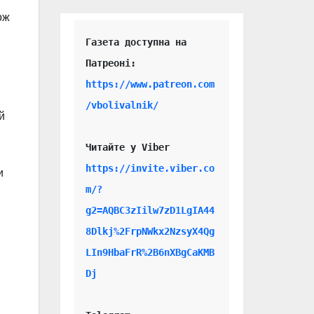
ож
Газета доступна на 
https://www.patreon.com
/vbolivalnik/
й
Читайте у Viber 
https://invite.viber.co
и
m/?
g2=AQBC3zIilw7zD1LgIA44
8Dlkj%2FrpNWkx2NzsyX4Qg
LIn9HbaFrR%2B6nXBgCaKMB
Dj