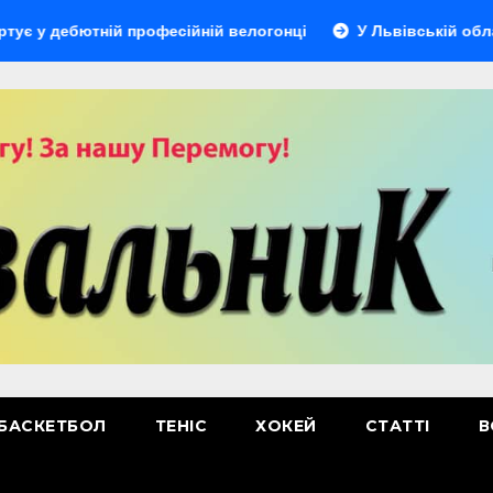
ютній професійній велогонці
У Львівській області відбу
БАСКЕТБОЛ
ТЕНІС
ХОКЕЙ
СТАТТІ
В