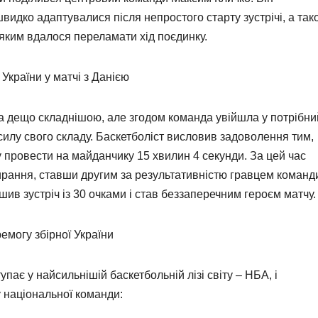
швидко адаптувалися після непростого старту зустрічі, а так
 яким вдалося переламати хід поєдинку.
України у матчі з Данією
а дещо складнішою, але згодом команда увійшла у потрібни
илу свого складу. Баскетболіст висловив задоволення тим,
 провести на майданчику 15 хвилин 4 секунди. За цей час
бирання, ставши другим за результативністю гравцем команд
ив зустріч із 30 очками і став беззаперечним героєм матчу.
могу збірної України
ає у найсильнішій баскетбольній лізі світу – НБА, і
 національної команди: