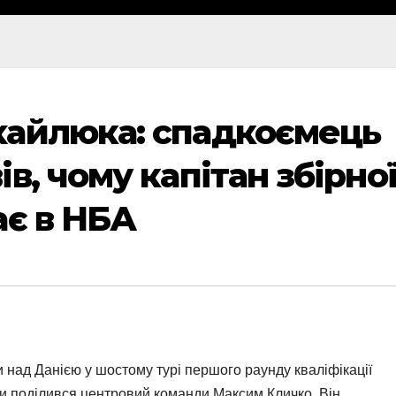
хайлюка: спадкоємець
в, чому капітан збірної
ає в НБА
и над Данією у шостому турі першого раунду кваліфікації
и поділився центровий команди Максим Кличко. Він