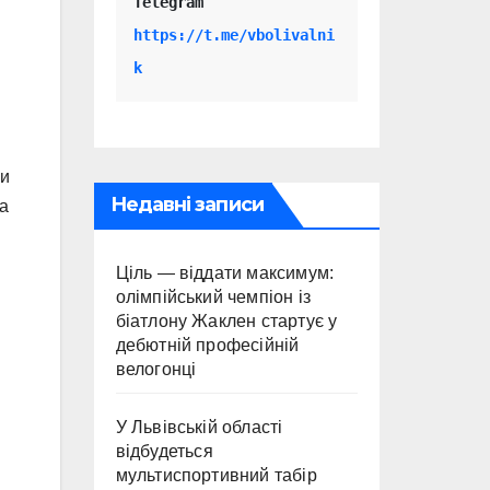
Telegram 
https://t.me/vbolivalni
k
ри
Недавні записи
та
Ціль — віддати максимум:
олімпійський чемпіон із
біатлону Жаклен стартує у
дебютній професійній
велогонці
У Львівській області
відбудеться
мультиспортивний табір