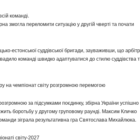
всій команді.
на змогла переломити ситуацію у другій чверті та почати
ько-естонської суддівської бригади, зауваживши, що арбіт
авадило команді швидко адаптуватися до стилю суддівства 
ру на чемпіонат світу розгромною перемогою
розгромною за підсумками поєдинку, збірна України успішно
жить боротьбу у другому груповому раунді. Максим Кличко
команди зіграла результативна гра Святослава Михайлюка.
іонаті світу-2027