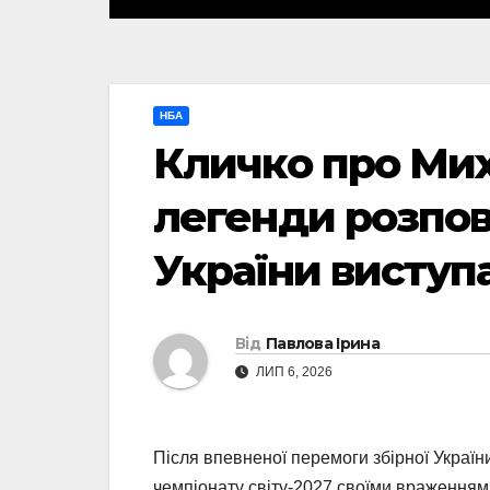
НБА
Кличко про Ми
легенди розпові
України виступ
Від
Павлова Ірина
ЛИП 6, 2026
Після впевненої перемоги збірної Україн
чемпіонату світу-2027 своїми враженням