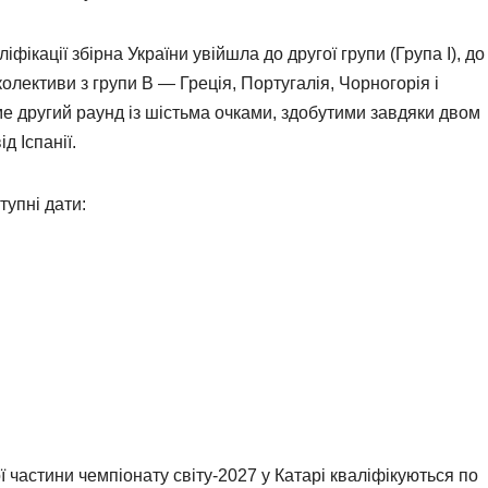
фікації збірна України увійшла до другої групи (Група І), до
 колективи з групи В — Греція, Португалія, Чорногорія і
е другий раунд із шістьма очками, здобутими завдяки двом
д Іспанії.
тупні дати:
ї частини чемпіонату світу-2027 у Катарі кваліфікуються по