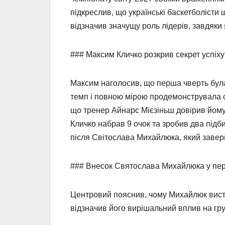
підкреслив, що українські баскетболісти 
відзначив значущу роль лідерів, завдяки
### Максим Кличко розкрив секрет успіху 
Максим наголосив, що перша чверть бул
темп і повною мірою продемонструвала с
що тренер Айнарс Мієзіньш довірив йому
Кличко набрав 9 очок та зробив два під
після Світослава Михайлюка, який заверш
### Внесок Святослава Михайлюка у пере
Центровий пояснив, чому Михайлюк виступ
відзначив його вирішальний вплив на гру