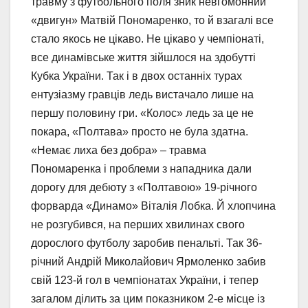
травму з футбольного поля зник невгомонний
«двигун» Матвій Пономаренко, то й взагалі все
стало якось не цікаво. Не цікаво у чемпіонаті,
все динамівське життя зійшлося на здобутті
Кубка України. Так і в двох останніх турах
ентузіазму гравців ледь вистачало лише на
першу половину гри. «Колос» ледь за це не
покара, «Полтава» просто не була здатна.
«Немає лиха без добра» – травма
Пономаренка і проблеми з нападника дали
дорогу для дебюту з «Полтавою» 19-річного
форварда «Динамо» Віталія Лобка. Й хлопчина
не розгубився, на перших хвилинах свого
дорослого футболу заробив пенальті. Так 36-
річний Андрій Миколайович Ярмоленко забив
свій 123-й гол в чемпіонатах України, і тепер
загалом ділить за цим показником 2-е місце із