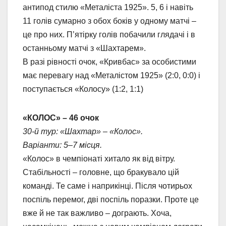
антипод стилю «Металіста 1925». 5, 6 і навіть
11 голів сумарно з обох боків у одному матчі –
це про них. П’ятірку голів побачили глядачі і в
останньому матчі з «Шахтарем».
В разі рівності очок, «Кривбас» за особистими
має перевагу над «Металістом 1925» (2:0, 0:0) і
поступається «Колосу» (1:2, 1:1)
«КОЛОС» – 46 очок
30-й тур: «Шахтар» – «Колос».
Варіанти: 5–7 місця.
«Колос» в чемпіонаті хитало як від вітру.
Стабільності – головне, що бракувало цій
команді. Те саме і наприкінці. Після чотирьох
поспіль перемог, дві поспіль поразки. Проте це
вже й не так важливо – дограють. Хоча,