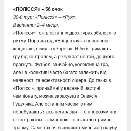
«ПОЛІССЯ» – 56 очок
30-й тур: «Полісся» – «Рух».
Варіанти: 2–4 місця.
«Полісся» теж в останніх двох турах збилося із
ритму. Поразка від «Епіцентру» з нервовою
кінцівкою, нічия із «Зорею». Ніби й тримають
гру під контролем, а результат не той, до якого
прагнуть. Футбол, звичайно, колективна гра,
але і в колективі часто багато залежить від
наявності та ефективності лідера. До таких в
«Поліссі», принаймні у весняній частині
чемпіонату, можна зарахувати Олексія
Гуцуляка. Але останнім часом із ним
перебувають якісь негаразди – то нпорозуміння
із контрактом з командою, то взагалі отримав
травму. Саме так очільник житомирського клубу