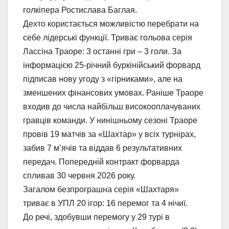
голкіпера Ростислава Баглая.
Дехто користається можливістю перебрати на
себе лідерські функції. Триває гольова серія
Лассіна Траоре: 3 останні гри – 3 голи. За
інформацією 25-річний буркінійський форвард
підписав нову угоду з «гірниками», але на
зменшених фінансових умовах. Раніше Траоре
входив до числа найбільш високооплачуваних
гравців команди. У нинішньому сезоні Траоре
провів 19 матчів за «Шахтар» у всіх турнірах,
забив 7 м’ячів та віддав 6 результативних
передач. Попередній контракт форварда
спливав 30 червня 2026 року.
Загалом безпрограшна серія «Шахтаря»
триває в УПЛ 20 ігор: 16 перемог та 4 нічиї.
До речі, здобувши перемогу у 29 турі в