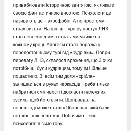
приваблювати історичною звитягою, як лякати
своєю фантастичною висотою. Психологи це
називають це – акрофобія. А по простому –
страх висоти. На фініші турніру поступ ЛНЗ
став невпевненим з втратами майже на
кожному кроці. Апогеєм стала поразка у
передостанньому турі від «Кудрівки». Попри
перевагу ЛНЗ, склалося враження, що 3 очки
потрібніші були кудрівцям, тому їм і більше
пощастило. Зі всім тим доля «срібла»
залишається в руках черкасців, треба тільки
набратися сміливості і докласти належних
зусиль, щоб його взяти. Щоправда, на
перешкоді може стати «Оболонь», якій бали
потрібні «як повітря». Побачимо – чия
психологія візьме гору.