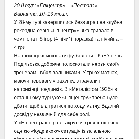
30-й тур: «Епіцентр» – «Полтава».
Варіанти: 10–13 місця.
У 28-му турі завершилися безвиграшна клубна
рекордна серія «Епіцентру», яка тривала в
чемпіонаті 5 ігор (4 нічиї і поразка) та нічийна –
4 гри.
Наприкінці чемпіонату футболісти з Кам’янець-
Подільська добряче полоскотали нерви своїм
тренерам і вболівальниками. У трьох матчах,
маючи перевагу у рахунку, втрачали її
наприкінці поєдинків. З «Металістом 1925» в
останньому турі уже «Епіцентру» треба було
дбати, щоб відігратися по ходу матчу. Вдалий
досвід у незвичній для себе ролі.
У «Епіцентра» в разі закрутки з рівністю очок з
однією «Кудрівкою» ситуація із загальною