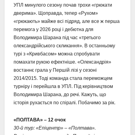
УПЛ минулого сезону почав трохи «грюкати
дверима». Щоправда, тепер «Рухом»
«грюкають» майже всі підряд, але все ж перша
перемога у 2026 році і дебютна для
Володимира Шарана під час «третього
олександрійського скликання». В останньому
турі з «Кривбасом» можна спробувати
помахати рукою ефектніше. «Олександрія»
востаннє грала у Першій лізі у сезоні
2014/2015. Тоді команда стала переможцем
турніру і перейшла в УПЛ. Під керівництвом
Володимира Шарана, до речі. Кажуть, що
історія рухається по спіралі. Побачимо за рік.
«ПОЛТАВА» – 12 очок
30-й тур: «Епіцентр» – «Полтава».