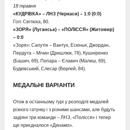
18 травня
«КУДРІВКА» – ЛНЗ (Черкаси) – 1:0 (0:0)
Гол: Світюха, 80.
«ЗОРЯ» (Луганськ) – «ПОЛІССЯ» (Житомир)
– 0:0
«Зоря»: Сапутін – Вантух, Ескінья, Джордан,
Пердута – Мічин (Дришлюк, 78), Кушніренко
(Башич, 69), Попара – Єлавич (Малиш, 69),
Будківський, Слесар (Верлей, 84).
МЕДАЛЬНІ ВАРІАНТИ
Отож в останньому турі у розподілі медалей
різного гатунку і з різними шансами, але будуть
задіяні три команди – ЛНЗ, «Полісся» і тепер
ще приєдналося «Динамо».