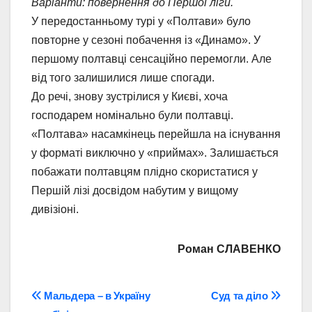
Варіанти: повернення до Першої ліги.
У передостанньому турі у «Полтави» було
повторне у сезоні побачення із «Динамо». У
першому полтавці сенсаційно перемогли. Але
від того залишилися лише спогади.
До речі, знову зустрілися у Києві, хоча
господарем номінально були полтавці.
«Полтава» насамкінець перейшла на існування
у форматі виключно у «приймах». Залишається
побажати полтавцям плідно скористатися у
Першій лізі досвідом набутим у вищому
дивізіоні.
Роман СЛАВЕНКО
Навігація
Мальдера – в Україну
Суд та діло