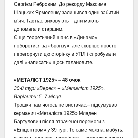
Сергієм Ребровим. До рекорду Максима
Шацьких Ярмоленку залишився один забитий
м’яч. Так нас виховують – діти мають
допомагати старшим.
Є ще теоретичний шанс в «Динамо»
поборотися за «бронзу», але скоріше просто
перегорнути цю сторінку в УПЛ і спробувати
далі «написати» щось талановите.
«МЕТАЛІСТ 1925» – 48 очок
30-й тур: «Верес» – «Металіст 1925».
Варіанти: 5–7 місця.
Трошки нам чогось не вистачає,– підсумував
керманич «Металіста 1925» Младен
Бартулович після втраченої перемоги з
«Епіцентром» у 39 турі. Те саме можна, мабуть,