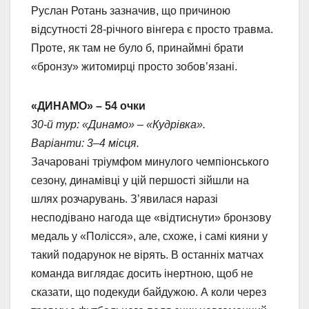
Руслан Ротань зазначив, що причиною
відсутності 28-річного вінгера є просто травма.
Проте, як там не було б, принаймні брати
«бронзу» житомирці просто зобов’язані.
«ДИНАМО» – 54 очки
30-й тур: «Динамо» – «Кудрівка».
Варіанти: 3–4 місця.
Зачаровані тріумфом минулого чемпіонського
сезону, динамівці у цій першості зійшли на
шлях розчарувань. З’явилася наразі
несподівано нагода ще «відтиснути» бронзову
медаль у «Полісся», але, схоже, і самі кияни у
такий подарунок не вірять. В останніх матчах
команда виглядає досить інертною, щоб не
сказати, що подекуди байдужою. А коли через