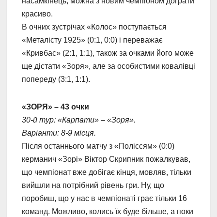
насамкінець, можна з новим чемпіоном дограти
красиво.
В очних зустрічах «Колос» поступається
«Металісту 1925» (0:1, 0:0) і переважає
«Кривбас» (2:1, 1:1), також за очками його може
ще дістати «Зоря», але за особистими ковалівці
попереду (3:1, 1:1).
«ЗОРЯ» – 43 очки
30-й тур: «Карпати» – «Зоря».
Варіанти: 8-9 місця.
Після останнього матчу з «Поліссям» (0:0)
керманич «Зорі» Віктор Скрипник пожалкував,
що чемпіонат вже добігає кінця, мовляв, тільки
вийшли на потрібний рівень гри. Ну, що
поробиш, що у нас в чемпіонаті грає тільки 16
команд. Можливо, колись їх буде більше, а поки