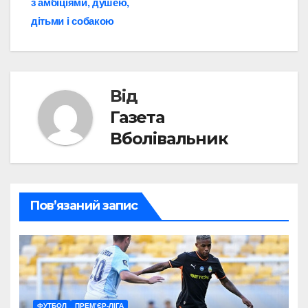
з амбіціями, душею,
записів
дітьми і собакою
Від
Газета
Вболівальник
Пов’язаний запис
ФУТБОЛ
ПРЕМ’ЄР-ЛІГА