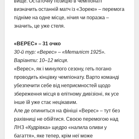
вище. Остаточну позицію в чемпіонаті
визначить останній матч із «Зорею» – перемога
підніме на одне місце, нічия чи поразка –
значить, це уже стеля.
«ВЕРЕС» – 31 очко
30-й тур: «Верес» – «Металіст 1925».
Варіанти: 10–12 місця.
«Верес», як і минулого сезону, геть погано
проводить кінцівку чемпіонату. Варто команді
убезпечити себе від неприємностей щодо
збереження місця в елітному дивізіоні, як усе
інше їй уже стає нецікавим.
Але де опиниться на фініші «Верес» – тут без
рахівниці не обійтися. Своєю перемогою над
ЛНЗ «Кудрівка» щедро «налила оливи у
багаття», яке тепер, крім неї може