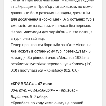
сказати і про весь чемпіонат – команда з одним
з найкращим в Прем’єр-лізі захистом, не може
доповнити його разючим нападом, достатнім
для досягнення високої мети. А 5 останніх турів
«металісти» взагалі залишилися без перемог.
Наразі максимум для харків’ян – п’ята позиція
в турнірній таблиці.
Тепер про нюанси боротьби за п’яте місце, на
яке можуть в останньому турі претендувати 3
команди. За рівності очок «Металіст 1925» в
особистих зустрічах перевершує «Колос» (1:0,
0:0) і поступається «Кривбасу (0:2, 0:0).
«КРИВБАС» – 47 очок
30-й тур: «Олександрія» – «Кривбас».
Варіанти: 5–7 місця.
«Кривбас» по ходу чемпіонату це повний