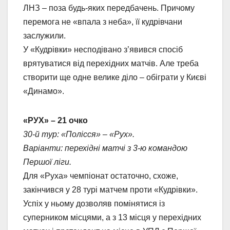
ЛНЗ – поза будь-яких передбачень. Причому
перемога не «впала з неба», її кудрівчани
заслужили.
У «Кудрівки» несподівано з’явився спосіб
врятуватися від перехідних матчів. Але треба
створити ще одне велике діло – обіграти у Києві
«Динамо».
«РУХ» – 21 очко
30-й тур: «Полісся» – «Рух».
Варіанти: перехідні матчі з 3-ю командою
Першої ліги.
Для «Руха» чемпіонат остаточно, схоже,
закінчився у 28 турі матчем проти «Кудрівки».
Успіх у ньому дозволяв помінятися із
суперником місцями, а з 13 місця у перехідних