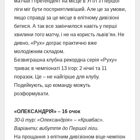
матчах і претендент на місце в УПЛ з Першої
ліги міг бути посприятливіший. Але це за умови,
якщо справді за це місце в елітному дивізіоні
битися. А так все закінчилося навіть у перші
хвилини того матчу, і не на користь львів’ян. Не
дивно, «Рух» дограє практично вже
молодіжним складом.
Безвиграшна клубна рекордна серія «Руху»
триває в чемпіонаті 13 ігор: 2 нічиї та 11
поразок. Це – не найгірше для клубу.
Подейкують, що команду можуть
розформувати.
«ОЛЕКСАНДРІЯ» – 16 очок
30-й тур: «Олександрія» – «Кривбас».
Варіанти: вибуття до Першої ліги.
На прощання з елітним дивізіоном віце-чемпіон