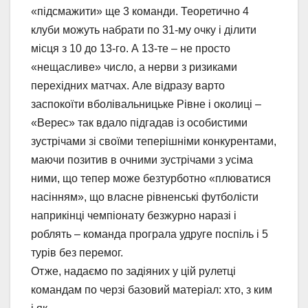
«підсмажити» ще 3 команди. Теоретично 4
клуби можуть набрати по 31-му очку і ділити
місця з 10 до 13-го. А 13-те – не просто
«нещасливе» число, а нерви з ризиками
перехідних матчах. Але відразу варто
заспокоїти вболівальницьке Рівне і околиці –
«Верес» так вдало підгадав із особистими
зустрічами зі своїми теперішніми конкурентами,
маючи позитив в очними зустрічами з усіма
ними, що тепер може безтурботно «плюватися
насінням», що власне рівненські футболісти
наприкінці чемпіонату безжурно наразі і
роблять – команда програла удруге поспіль і 5
турів без перемог.
Отже, надаємо по задіяних у цій рулетці
командам по черзі базовий матеріал: хто, з ким