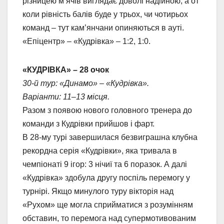
різницею м’ячів виглядає доволі надійною, а от
коли рівність балів буде у трьох, чи чотирьох
команд – тут кам’янчани опиняються в ауті.
«Епіцентр» – «Кудрівка» – 1:2, 1:0.
«КУДРІВКА» – 28 очок
30-й тур: «Динамо» – «Кудрівка».
Варіанти: 11–13 місця.
Разом з появою нового головного тренера до
команди з Кудрівки прийшов і фарт.
В 28-му турі завершилася безвиграшна клубна
рекордна серія «Кудрівки», яка тривала в
чемпіонаті 9 ігор: 3 нічиї та 6 поразок. А далі
«Кудрівка» здобула другу поспіль перемогу у
турнірі. Якщо минулого туру вікторія над
«Рухом» ще могла сприйматися з розумінням
обставин, то перемога над супермотивованим