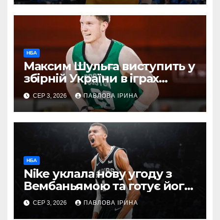
на ЧС-2027
НБА
Максим Шульга виступить у
збірній України в іграх
проти Греції та Чорногорії
СЕР 3, 2026
ПАВЛОВА ІРИНА
НБА
Nike уклала нову угоду з
Вембаньямою та готує його
першу колекцію кросівок
СЕР 3, 2026
ПАВЛОВА ІРИНА