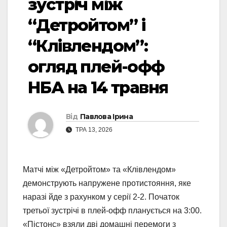
зустріч між
“Детройтом” і
“Клівлендом”:
огляд плей-офф
НБА на 14 травня
Від
Павлова Ірина
ТРА 13, 2026
Матчі між «Детройтом» та «Клівлендом»
демонструють напружене протистояння, яке
наразі йде з рахунком у серії 2-2. Початок
третьої зустрічі в плей-офф планується на 3:00.
«Пістонс» взяли дві домашні перемоги з