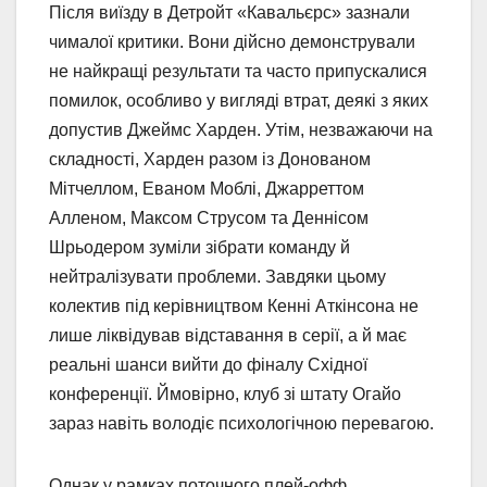
Після виїзду в Детройт «Кавальєрс» зазнали
чималої критики. Вони дійсно демонстрували
не найкращі результати та часто припускалися
помилок, особливо у вигляді втрат, деякі з яких
допустив Джеймс Харден. Утім, незважаючи на
складності, Харден разом із Донованом
Мітчеллом, Еваном Моблі, Джарреттом
Алленом, Максом Струсом та Деннісом
Шрьодером зуміли зібрати команду й
нейтралізувати проблеми. Завдяки цьому
колектив під керівництвом Кенні Аткінсона не
лише ліквідував відставання в серії, а й має
реальні шанси вийти до фіналу Східної
конференції. Ймовірно, клуб зі штату Огайо
зараз навіть володіє психологічною перевагою.
Однак у рамках поточного плей-офф