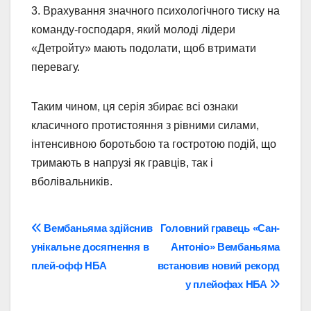
3. Врахування значного психологічного тиску на
команду-господаря, який молоді лідери
«Детройту» мають подолати, щоб втримати
перевагу.
Таким чином, ця серія збирає всі ознаки
класичного протистояння з рівними силами,
інтенсивною боротьбою та гостротою подій, що
тримають в напрузі як гравців, так і
вболівальників.
Навігація
Вембаньяма здійснив
Головний гравець «Сан-
унікальне досягнення в
Антоніо» Вембаньяма
записів
плей-офф НБА
встановив новий рекорд
у плейофах НБА