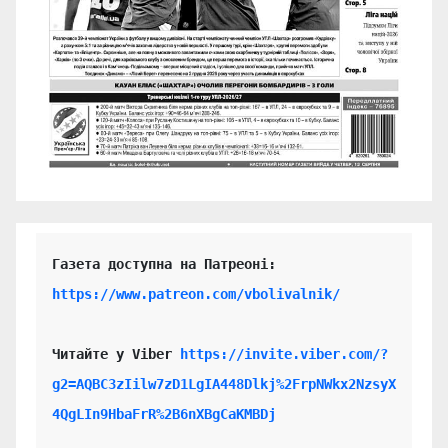
https://www.patreon.com/vbolivalnik/
Читайте у Viber 
https://invite.viber.com/?
g2=AQBC3zIilw7zD1LgIA448Dlkj%2FrpNWkx2NzsyX
4QgLIn9HbaFrR%2B6nXBgCaKMBDj