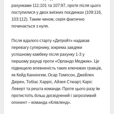
рахунками 111:101 та 107:97, проте після цього
поступилися у двох виїзних поєдинках (109:116,
103:112). Таким чином, серія фактично
починається з нуля.
Після вдалого старту «Детройт» надавав
перевагу супернику, зокрема завдяки
успішному камбеку після рахунку 1-3 у
першому раунді проти «Орландо Меджик». Це
підвищило впевненість таких ключових гравців,
як Кейд Каннінгем, Осар Томпсон, Джейлен
Дюрен, Тобіас Харріс, Айзея Стюарт, Каріс
Леверт та решта команди. Проте цього разу їм
протистоїть більш досвідчений і загрозливий
опонент – команда «Клівленд».