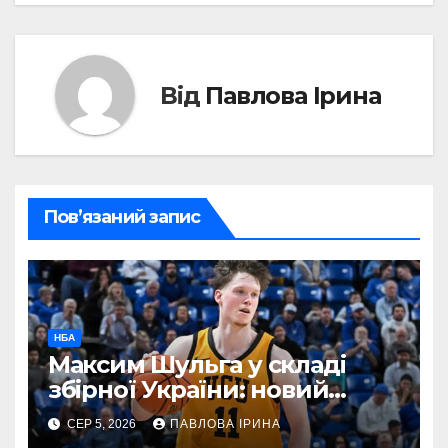
Від
Павлова Ірина
Пов’язаний запис
НБА
Максим Шульга у складі
збірної України: новий
гравець Реалу
СЕР 5, 2026
ПАВЛОВА ІРИНА
готуватиметься до відбору