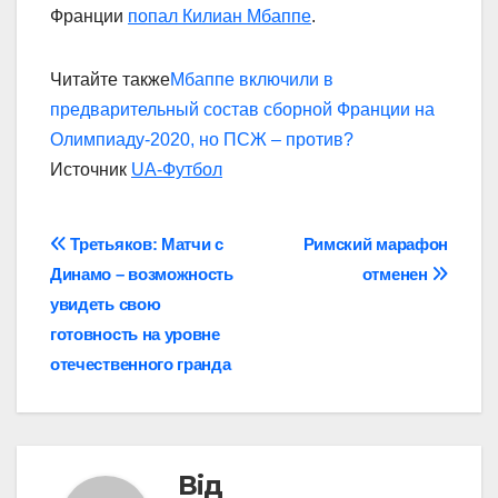
Франции
попал Килиан Мбаппе
.
Читайте также
Мбаппе включили в
предварительный состав сборной Франции на
Олимпиаду-2020, но ПСЖ – против?
Источник
UA-Футбол
Навігація
Третьяков: Матчи с
Римский марафон
Динамо – возможность
отменен
записів
увидеть свою
готовность на уровне
отечественного гранда
Від