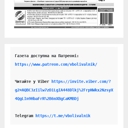
https://www.patreon.com/vbolivalnik/
Читайте у Viber 
https://invite.viber.com/?
g2=AQBC3zIilw7zD1LgIA448Dlkj%2FrpNWkx2NzsyX
4QgLIn9HbaFrR%2B6nXBgCaKMBDj
Telegram 
https://t.me/vbolivalnik