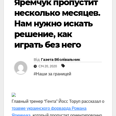
Яремчук пропустит
несколько месяцев.
Нам нужно искать
решение, как
играть без него
Від
Газета Вболівальник
СІЧ 20, 2020
#Наши за границей
Главный тренер “Гента” Йосс Торуп рассказал о
травме украинского форварда Романа
Яремчука
, который пропустит ориентировочно