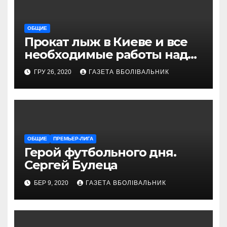
ОБЩИЕ
Прокат лыж в Киеве и все
необходимые работы над
снаряжением, которое
ГРУ 26, 2020
ГАЗЕТА ВБОЛІВАЛЬНИК
проводит магазин
«VELOPARK»
ОБЩИЕ
ПРЕМЬЕР-ЛИГА
Герой футбольного дня.
Сергей Булеца
БЕР 9, 2020
ГАЗЕТА ВБОЛІВАЛЬНИК