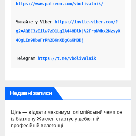
https://www.patreon.com/vbolivalnik/
Читайте у Viber 
https://invite.viber.com/?
g2=AQBC3zIilw7zD1LgIA448Dlkj%2FrpNWkx2NzsyX
4QgLIn9HbaFrR%2B6nXBgCaKMBDj
Telegram 
https://t.me/vbolivalnik
Недавні записи
Ціль — віддати максимум: олімпійський чемпіон
із біатлону Жаклен стартує у дебютній
професійній велогонці