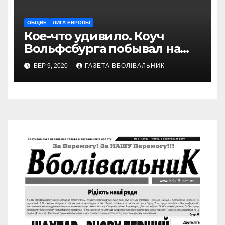
ОБЩИЕ
ЛИГА ЕВРОПЫ
Кое-что удивило. Коуч
Вольфсбурга побывал на
матче Шахтера с Колосом
БЕР 9, 2020
ГАЗЕТА ВБОЛІВАЛЬНИК