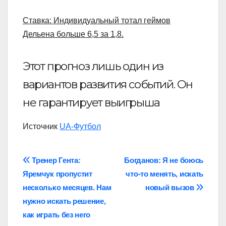
Ставка: Индивидуальный тотал геймов
Дельена больше 6,5 за 1,8.
Этот прогноз лишь один из
вариантов развития событий. Он
не гарантирует выигрыша
Источник
UA-Футбол
Навігація
Тренер Гента:
Богданов: Я не боюсь
Яремчук пропустит
что-то менять, искать
записів
несколько месяцев. Нам
новый вызов
нужно искать решение,
как играть без него