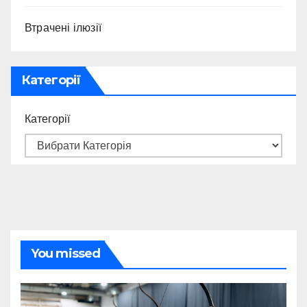
Втрачені ілюзії
Категорії
Категорії
You missed