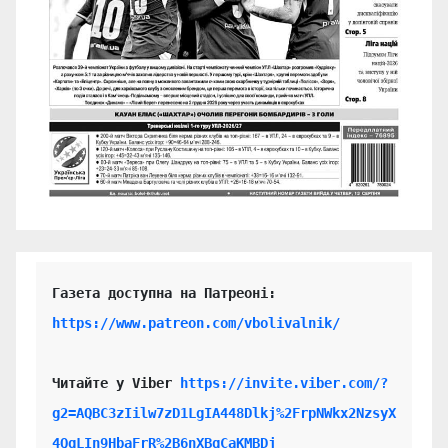
https://www.patreon.com/vbolivalnik/
Читайте у Viber 
https://invite.viber.com/?
g2=AQBC3zIilw7zD1LgIA448Dlkj%2FrpNWkx2NzsyX
4QgLIn9HbaFrR%2B6nXBgCaKMBDj