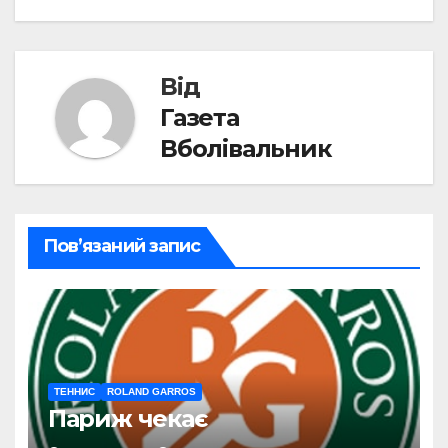
Від
Газета
Вболівальник
Пов’язаний запис
ТЕННИС
ROLAND GARROS
Париж чекає