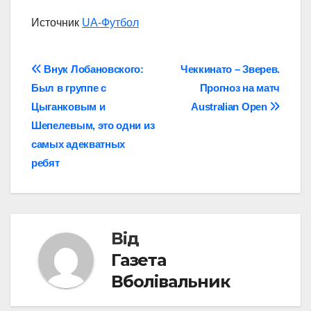
Источник
UA-Футбол
Навігація
Внук Лобановского:
Чеккинато – Зверев.
Был в группе с
Прогноз на матч
записів
Цыганковым и
Australian Open
Шепелевым, это одни из
самых адекватных
ребят
Від
Газета
Вболівальник