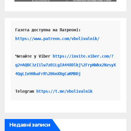
https://www.patreon.com/vbolivalnik/
Читайте у Viber 
https://invite.viber.com/?
g2=AQBC3zIilw7zD1LgIA448Dlkj%2FrpNWkx2NzsyX
4QgLIn9HbaFrR%2B6nXBgCaKMBDj
Telegram 
https://t.me/vbolivalnik
Недавні записи